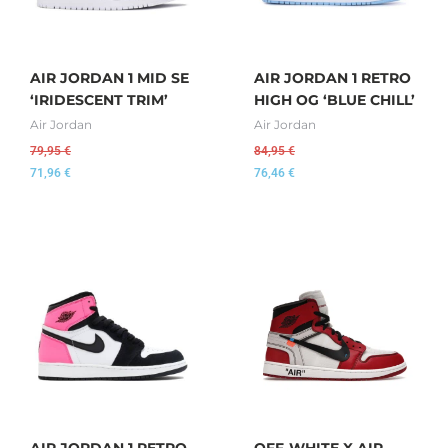
AIR JORDAN 1 MID SE
AIR JORDAN 1 RETRO
‘IRIDESCENT TRIM’
HIGH OG ‘BLUE CHILL’
Air Jordan
Air Jordan
79,95
€
84,95
€
71,96
€
76,46
€
AIR JORDAN 1 RETRO
OFF-WHITE X AIR