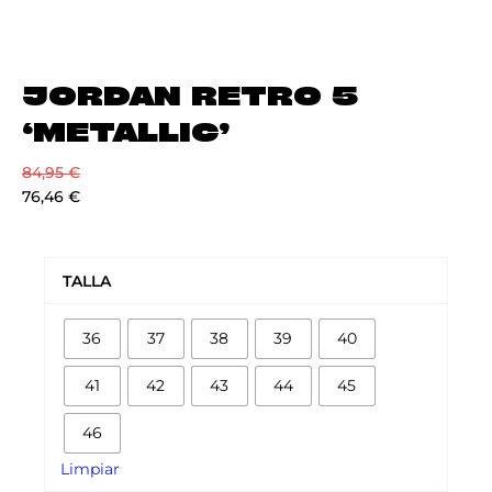
JORDAN RETRO 5
‘METALLIC’
84,95
€
76,46
€
JORDAN
RETRO
TALLA
5
‘METALLIC’
36
37
38
39
40
cantidad
41
42
43
44
45
46
Limpiar