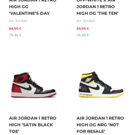
HIGH GG
JORDAN 1 RETRO
‘VALENTINE’S DAY
HIGH OG ‘THE TEN’
Air Jordan
Air Jordan
84,95
€
84,95
€
76,46
€
76,46
€
AIR JORDAN 1 RETRO
AIR JORDAN 1 RETRO
HIGH ‘SATIN BLACK
HIGH OG NRG ‘NOT
TOE’
FOR RESALE’