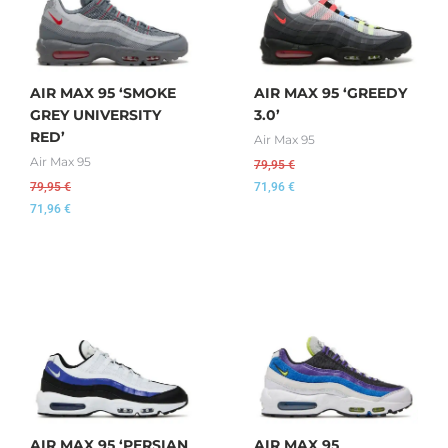
AIR MAX 95 ‘SMOKE
AIR MAX 95 ‘GREEDY
GREY UNIVERSITY
3.0’
RED’
Air Max 95
Air Max 95
79,95
€
79,95
€
71,96
€
71,96
€
AIR MAX 95 ‘PERSIAN
AIR MAX 95