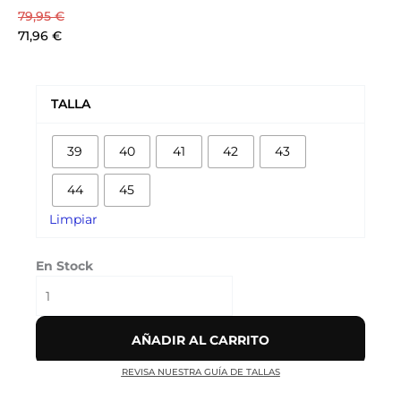
79,95
€
71,96
€
AIR
MAX
TALLA
95
'OBSIDIAN'
39
40
41
42
43
cantidad
44
45
Limpiar
En Stock
AÑADIR AL CARRITO
REVISA NUESTRA GUÍA DE TALLAS