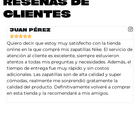
RESEÑAS DE
CLIENTES
JUAN PÉREZ





Quiero decir que estoy muy satisfecho con la tienda
So
online en la que compré mis zapatillas Nike. El servicio de
on
atención al cliente es excelente, siempre estuvieron
de
atentos a todas mis preguntas y necesidades. Además, el
am
tiempo de entrega fue muy rápido y sin costos
pe
adicionales. Las zapatillas son de alta calidad y super
ad
cómodas, realmente me sorprendió gratamente la
ca
calidad del producto. Definitivamente volveré a comprar
sa
en esta tienda y la recomendaré a mis amigos.
es