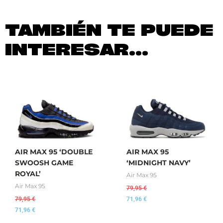
TAMBIÉN TE PUEDE
INTERESAR...
AIR MAX 95 ‘DOUBLE
AIR MAX 95
SWOOSH GAME
‘MIDNIGHT NAVY’
ROYAL’
Air Max 95
Air Max 95
79,95
€
79,95
€
71,96
€
71,96
€