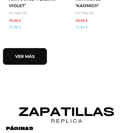
VIOLET’
‘KAOMOJI’
Air Max 95
Air Max 95
79,95
€
79,95
€
71,96
€
71,96
€
VER MÁS
PÁGINAS