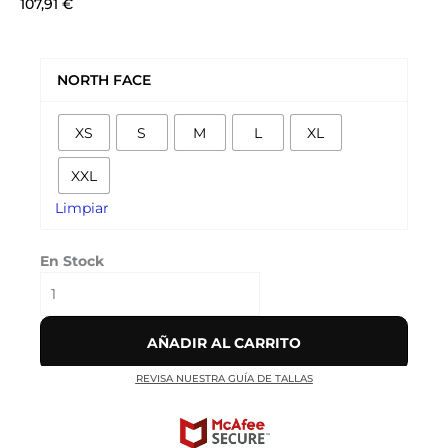
107,91
€
CHAQUETA
NORTH
NORTH FACE
FACE
'SALMÓN'
XS
S
M
L
XL
cantidad
XXL
Limpiar
En Stock
AÑADIR AL CARRITO
REVISA NUESTRA GUÍA DE TALLAS