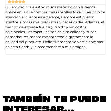





Quiero decir que estoy muy satisfecho con la tienda
So
online en la que compré mis zapatillas Nike. El servicio de
on
atención al cliente es excelente, siempre estuvieron
de
atentos a todas mis preguntas y necesidades. Además, el
am
tiempo de entrega fue muy rápido y sin costos
pe
adicionales. Las zapatillas son de alta calidad y super
ad
cómodas, realmente me sorprendió gratamente la
ca
calidad del producto. Definitivamente volveré a comprar
sa
en esta tienda y la recomendaré a mis amigos.
es
TAMBIÉN TE PUEDE
INTERESAR...