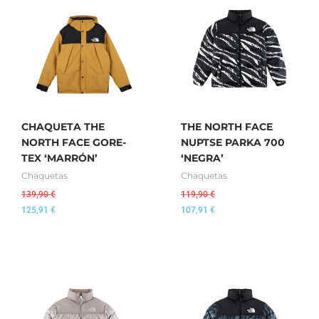
CHAQUETA THE
THE NORTH FACE
NORTH FACE GORE-
NUPTSE PARKA 700
TEX ‘MARRÓN’
‘NEGRA’
Chaquetas
Chaquetas
139,90
€
119,90
€
125,91
€
107,91
€