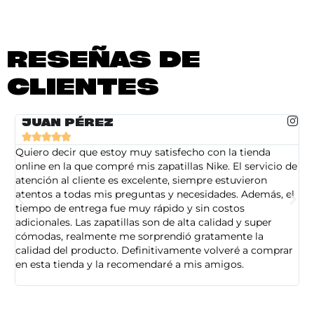
RESEÑAS DE
CLIENTES
JUAN PÉREZ





Quiero decir que estoy muy satisfecho con la tienda
So
online en la que compré mis zapatillas Nike. El servicio de
on
atención al cliente es excelente, siempre estuvieron
de
atentos a todas mis preguntas y necesidades. Además, el
am
tiempo de entrega fue muy rápido y sin costos
pe
adicionales. Las zapatillas son de alta calidad y super
ad
cómodas, realmente me sorprendió gratamente la
ca
calidad del producto. Definitivamente volveré a comprar
sa
en esta tienda y la recomendaré a mis amigos.
es