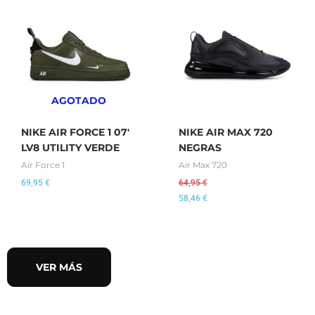
AGOTADO
NIKE AIR FORCE 1 07′
NIKE AIR MAX 720
LV8 UTILITY VERDE
NEGRAS
Air Force 1
Air Max 720
69,95
€
64,95
€
58,46
€
VER MÁS