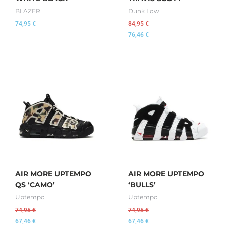
BLAZER
Dunk Low
74,95
€
84,95
€
76,46
€
AIR MORE UPTEMPO
AIR MORE UPTEMPO
QS ‘CAMO’
‘BULLS’
Uptempo
Uptempo
74,95
€
74,95
€
67,46
€
67,46
€