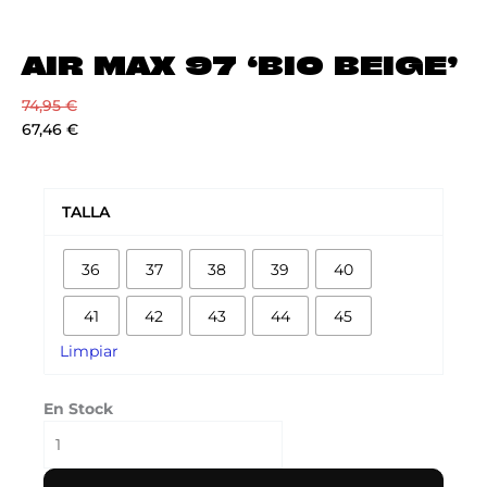
AIR MAX 97 ‘BIO BEIGE’
74,95
€
67,46
€
AIR
MAX
TALLA
97
'BIO
36
37
38
39
40
BEIGE'
cantidad
41
42
43
44
45
Limpiar
En Stock