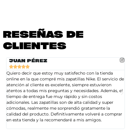
RESEÑAS DE
CLIENTES
JUAN PÉREZ





Quiero decir que estoy muy satisfecho con la tienda
So
online en la que compré mis zapatillas Nike. El servicio de
on
atención al cliente es excelente, siempre estuvieron
de
atentos a todas mis preguntas y necesidades. Además, el
am
tiempo de entrega fue muy rápido y sin costos
pe
adicionales. Las zapatillas son de alta calidad y super
ad
cómodas, realmente me sorprendió gratamente la
ca
calidad del producto. Definitivamente volveré a comprar
sa
en esta tienda y la recomendaré a mis amigos.
es