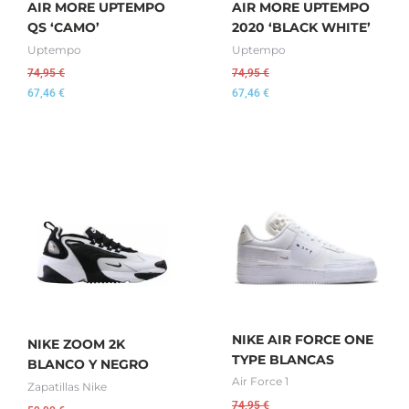
AIR MORE UPTEMPO
AIR MORE UPTEMPO
QS ‘CAMO’
2020 ‘BLACK WHITE’
Uptempo
Uptempo
74,95
€
74,95
€
67,46
€
67,46
€
NIKE AIR FORCE ONE
NIKE ZOOM 2K
TYPE BLANCAS
BLANCO Y NEGRO
Air Force 1
Zapatillas Nike
74,95
€