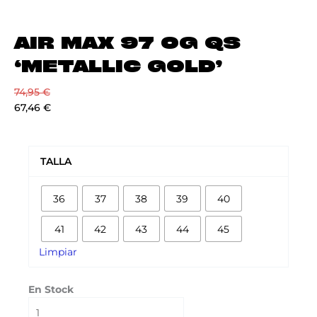
AIR MAX 97 OG QS
‘METALLIC GOLD’
74,95
€
67,46
€
AIR
MAX
TALLA
97
OG
36
37
38
39
40
QS
'METALLIC
41
42
43
44
45
GOLD'
cantidad
Limpiar
En Stock