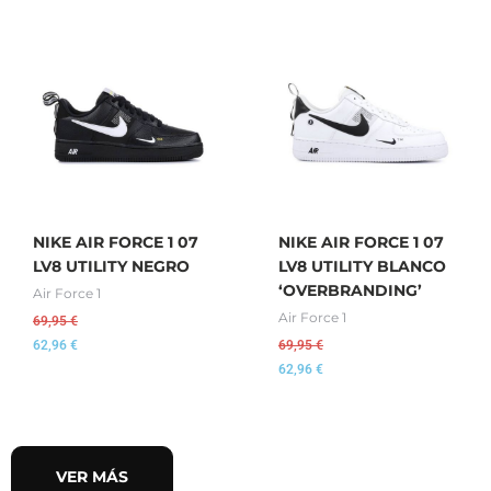
NIKE AIR FORCE 1 07
NIKE AIR FORCE 1 07
LV8 UTILITY NEGRO
LV8 UTILITY BLANCO
‘OVERBRANDING’
Air Force 1
Air Force 1
69,95
€
62,96
€
69,95
€
62,96
€
VER MÁS