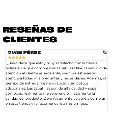
RESEÑAS DE
CLIENTES
JUAN PÉREZ





Quiero decir que estoy muy satisfecho con la tienda
So
online en la que compré mis zapatillas Nike. El servicio de
on
atención al cliente es excelente, siempre estuvieron
de
atentos a todas mis preguntas y necesidades. Además, el
am
tiempo de entrega fue muy rápido y sin costos
pe
adicionales. Las zapatillas son de alta calidad y super
ad
cómodas, realmente me sorprendió gratamente la
ca
calidad del producto. Definitivamente volveré a comprar
sa
en esta tienda y la recomendaré a mis amigos.
es