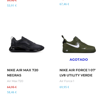
59,90
€
67,46
€
53,91
€
AGOTADO
NIKE AIR MAX 720
NIKE AIR FORCE 1 07′
NEGRAS
LV8 UTILITY VERDE
Air Max 720
Air Force 1
64,95
€
69,95
€
58,46
€