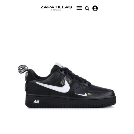
Ir
al
contenido