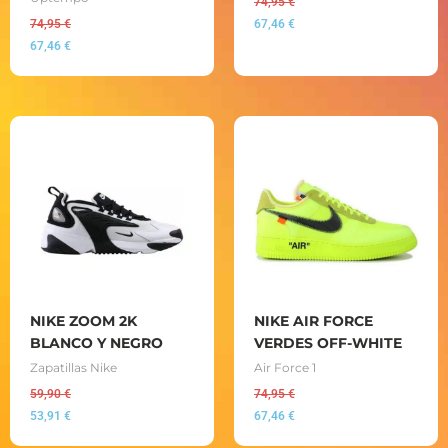
74,95
€
74,95
€
67,46
€
67,46
€
NIKE ZOOM 2K
NIKE AIR FORCE
BLANCO Y NEGRO
VERDES OFF-WHITE
Zapatillas Nike
Air Force 1
59,90
€
74,95
€
53,91
€
67,46
€