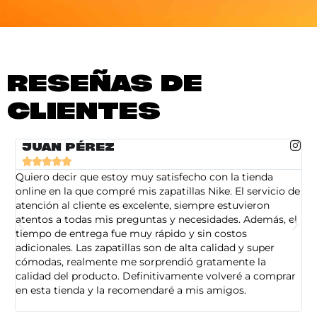
RESEÑAS DE
CLIENTES
JUAN PÉREZ





Quiero decir que estoy muy satisfecho con la tienda
So
online en la que compré mis zapatillas Nike. El servicio de
on
atención al cliente es excelente, siempre estuvieron
de
atentos a todas mis preguntas y necesidades. Además, el
am
tiempo de entrega fue muy rápido y sin costos
pe
adicionales. Las zapatillas son de alta calidad y super
ad
cómodas, realmente me sorprendió gratamente la
ca
calidad del producto. Definitivamente volveré a comprar
sa
en esta tienda y la recomendaré a mis amigos.
es