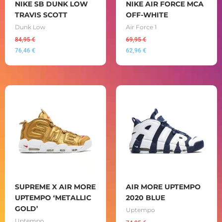
NIKE SB DUNK LOW
NIKE AIR FORCE MCA
TRAVIS SCOTT
OFF-WHITE
Dunk Low
Air Force 1
84,95
€
69,95
€
76,46
€
62,96
€
SUPREME X AIR MORE
AIR MORE UPTEMPO
UPTEMPO ‘METALLIC
2020 BLUE
GOLD’
Uptempo
Uptempo