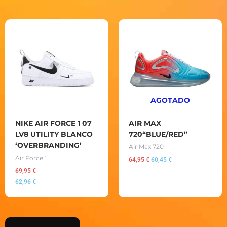
El
El
precio
precio
original
actual
era:
es:
64,95 €.
60,45 €.
AGOTADO
NIKE AIR FORCE 1 07
AIR MAX
LV8 UTILITY BLANCO
720“BLUE/RED”
‘OVERBRANDING’
Air Max 720
Air Force 1
64,95
€
60,45
€
69,95
€
62,96
€