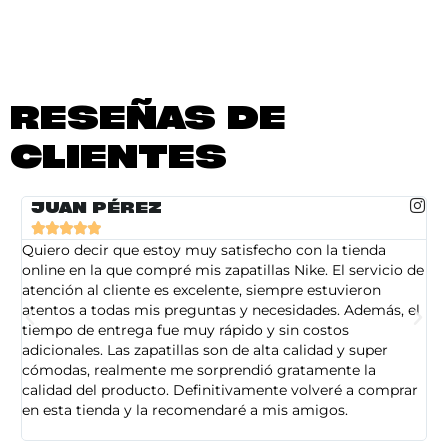
RESEÑAS DE
CLIENTES
JUAN PÉREZ





Quiero decir que estoy muy satisfecho con la tienda
So
online en la que compré mis zapatillas Nike. El servicio de
on
atención al cliente es excelente, siempre estuvieron
de
atentos a todas mis preguntas y necesidades. Además, el
am
tiempo de entrega fue muy rápido y sin costos
pe
adicionales. Las zapatillas son de alta calidad y super
ad
cómodas, realmente me sorprendió gratamente la
ca
calidad del producto. Definitivamente volveré a comprar
sa
en esta tienda y la recomendaré a mis amigos.
es