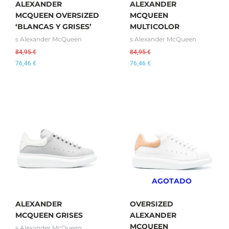
ALEXANDER
ALEXANDER
MCQUEEN OVERSIZED
MCQUEEN
‘BLANCAS Y GRISES’
MULTICOLOR
s Alexander McQueen
s Alexander McQueen
84,95
€
84,95
€
76,46
€
76,46
€
AGOTADO
ALEXANDER
OVERSIZED
MCQUEEN GRISES
ALEXANDER
MCQUEEN
s Alexander McQueen