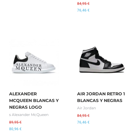
84,95
€
76,46
€
ALEXANDER
AIR JORDAN RETRO 1
MCQUEEN BLANCAS Y
BLANCAS Y NEGRAS
NEGRAS LOGO
Air Jordan
s Alexander McQueen
84,95
€
89,95
€
76,46
€
80,96
€