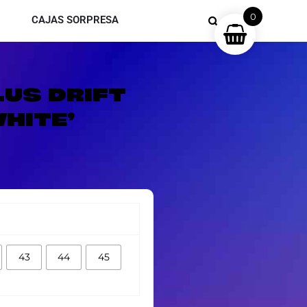
0
CAJAS SORPRESA
LUS DRIFT
HITE’
43
44
45