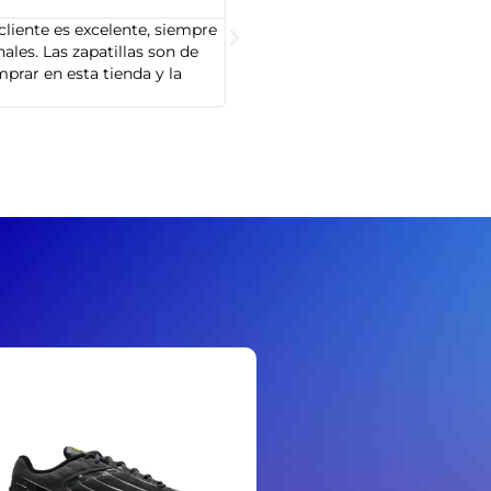





cliente es excelente, siempre
Soy Marta González y tengo que dec
les. Las zapatillas son de
cliente es muy amable y servicial,
prar en esta tienda y la
Adidas que compré son de alta cal