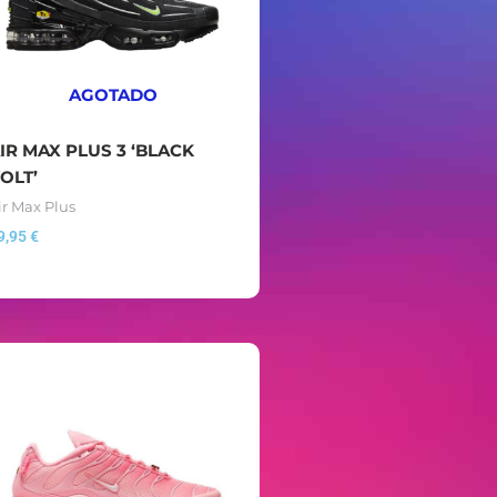
AGOTADO
IR MAX PLUS 3 ‘BLACK
OLT’
ir Max Plus
9,95
€