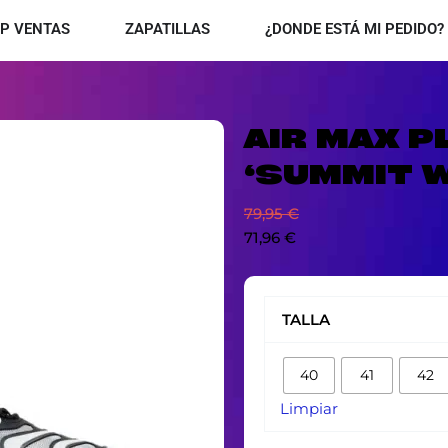
OPEN TOP VENTAS
OPEN ZAPATILLAS
P VENTAS
ZAPATILLAS
¿DONDE ESTÁ MI PEDIDO?
AIR MAX P
‘SUMMIT W
79,95
€
71,96
€
AIR
MAX
TALLA
PLUS
DRIFT
40
41
42
'SUMMIT
WHITE'
Limpiar
cantidad