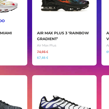
DO
‘MIAMI
AIR MAX PLUS 3 ‘RAINBOW
A
GRADIENT’
V
Air Max Plus
A
74,95
€
6
67,46
€