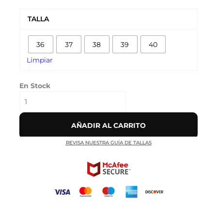
AIR
VAPORMAX
TALLA
FLYKNIT
3
36
37
38
39
40
'BLACK
MULTI-
Limpiar
COLOR'
cantidad
En Stock
AÑADIR AL CARRITO
REVISA NUESTRA GUÍA DE TALLAS