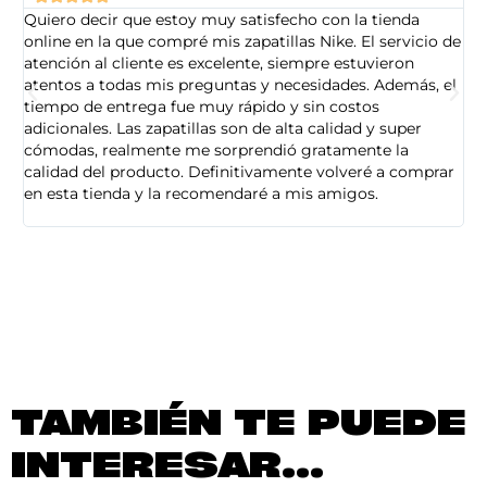
Quiero decir que estoy muy satisfecho con la tienda
So
online en la que compré mis zapatillas Nike. El servicio de
on
atención al cliente es excelente, siempre estuvieron
de
atentos a todas mis preguntas y necesidades. Además, el
am
tiempo de entrega fue muy rápido y sin costos
pe
adicionales. Las zapatillas son de alta calidad y super
ad
cómodas, realmente me sorprendió gratamente la
ca
calidad del producto. Definitivamente volveré a comprar
sa
en esta tienda y la recomendaré a mis amigos.
es
TAMBIÉN TE PUEDE
INTERESAR...