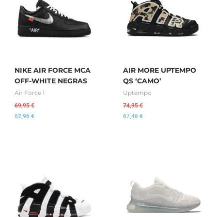
NIKE AIR FORCE MCA
AIR MORE UPTEMPO
OFF-WHITE NEGRAS
QS ‘CAMO’
Air Force 1
Uptempo
69,95
€
74,95
€
62,96
€
67,46
€