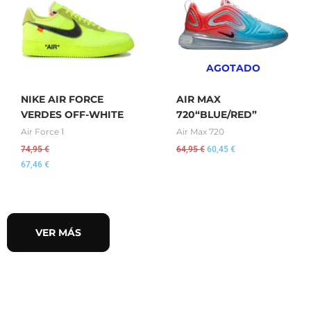
64,95 €.
60,45 €.
AGOTADO
NIKE AIR FORCE
AIR MAX
VERDES OFF-WHITE
720“BLUE/RED”
Air Force 1
Air Max 720
74,95
€
64,95
€
60,45
€
67,46
€
VER MÁS