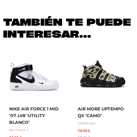
TAMBIÉN TE PUEDE
INTERESAR...
NIKE AIR FORCE 1 MID
AIR MORE UPTEMPO
’07 LV8 ‘UTILITY
QS ‘CAMO’
BLANCO’
Uptempo
Air Force 1
74,95
€