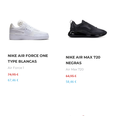
NIKE AIR FORCE ONE
NIKE AIR MAX 720
TYPE BLANCAS
NEGRAS
Air Force 1
Air Max 720
74,95
€
64,95
€
67,46
€
58,46
€
El
El
precio
precio
original
actual
era:
es: