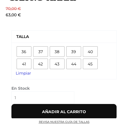
70,00
€
63,00
€
AIR
VAPORMAX
TALLA
PLUS
'CARGO
36
37
38
39
40
KHAKI'
cantidad
41
42
43
44
45
Limpiar
En Stock
AÑADIR AL CARRITO
REVISA NUESTRA GUÍA DE TALLAS