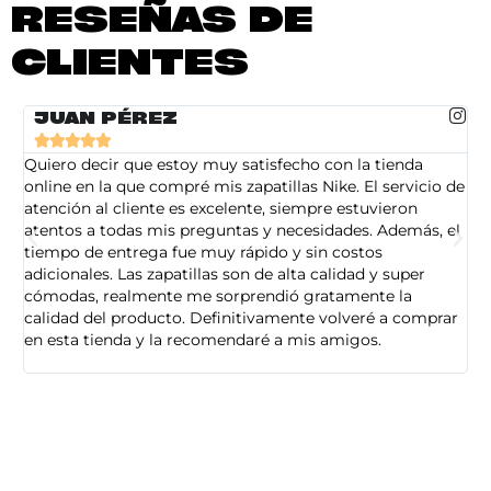
RESEÑAS DE
CLIENTES
JUAN PÉREZ





Quiero decir que estoy muy satisfecho con la tienda
So
online en la que compré mis zapatillas Nike. El servicio de
on
atención al cliente es excelente, siempre estuvieron
de
atentos a todas mis preguntas y necesidades. Además, el
am
tiempo de entrega fue muy rápido y sin costos
pe
adicionales. Las zapatillas son de alta calidad y super
ad
cómodas, realmente me sorprendió gratamente la
ca
calidad del producto. Definitivamente volveré a comprar
sa
en esta tienda y la recomendaré a mis amigos.
es