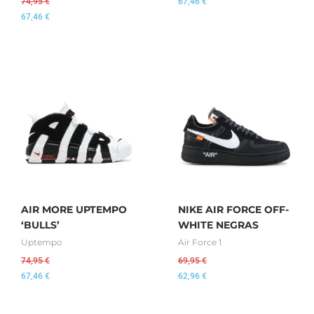
74,95
€
67,46
€
67,46
€
AIR MORE UPTEMPO
NIKE AIR FORCE OFF-
‘BULLS’
WHITE NEGRAS
Uptempo
Air Force 1
74,95
€
69,95
€
67,46
€
62,96
€