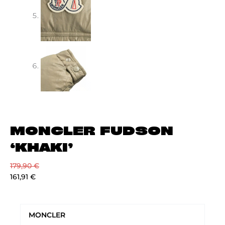
MONCLER FUDSON
‘KHAKI’
179,90
€
161,91
€
MONCLER
FUDSON
MONCLER
‘KHAKI’