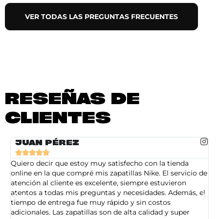
VER TODAS LAS PREGUNTAS FRECUENTES
RESEÑAS DE
CLIENTES
JUAN PÉREZ





Quiero decir que estoy muy satisfecho con la tienda
So
online en la que compré mis zapatillas Nike. El servicio de
on
atención al cliente es excelente, siempre estuvieron
de
atentos a todas mis preguntas y necesidades. Además, el
am
tiempo de entrega fue muy rápido y sin costos
pe
adicionales. Las zapatillas son de alta calidad y super
ad