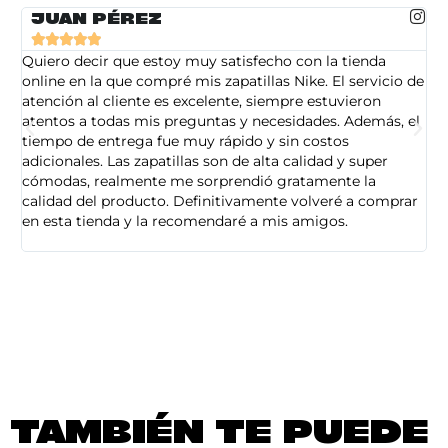
JUAN PÉREZ





Quiero decir que estoy muy satisfecho con la tienda
So
online en la que compré mis zapatillas Nike. El servicio de
on
atención al cliente es excelente, siempre estuvieron
de
atentos a todas mis preguntas y necesidades. Además, el
am
tiempo de entrega fue muy rápido y sin costos
pe
adicionales. Las zapatillas son de alta calidad y super
ad
cómodas, realmente me sorprendió gratamente la
ca
calidad del producto. Definitivamente volveré a comprar
sa
en esta tienda y la recomendaré a mis amigos.
es
TAMBIÉN TE PUEDE