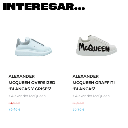
INTERESAR...
ALEXANDER
ALEXANDER
MCQUEEN OVERSIZED
MCQUEEN GRAFFITI
‘BLANCAS Y GRISES’
‘BLANCAS’
s Alexander McQueen
s Alexander McQueen
84,95
€
89,95
€
76,46
€
80,96
€