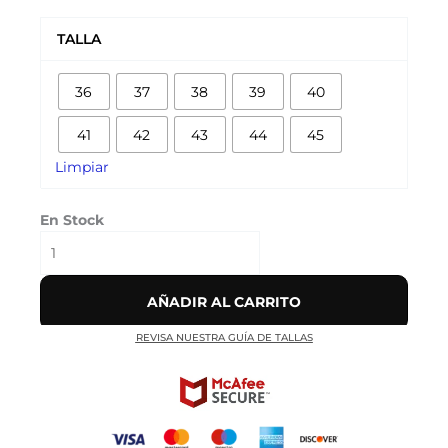
ALEXANDER
MCQUEEN
TALLA
OVERSIZED
SNEAKER
36
37
38
39
40
'WHITE
NAVY'
41
42
43
44
45
cantidad
Limpiar
En Stock
AÑADIR AL CARRITO
REVISA NUESTRA GUÍA DE TALLAS