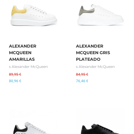
ALEXANDER
ALEXANDER
MCQUEEN
MCQUEEN GRIS
AMARILLAS
PLATEADO
s Alexander McQueen
s Alexander McQueen
89,95
€
84,95
€
80,96
€
76,46
€