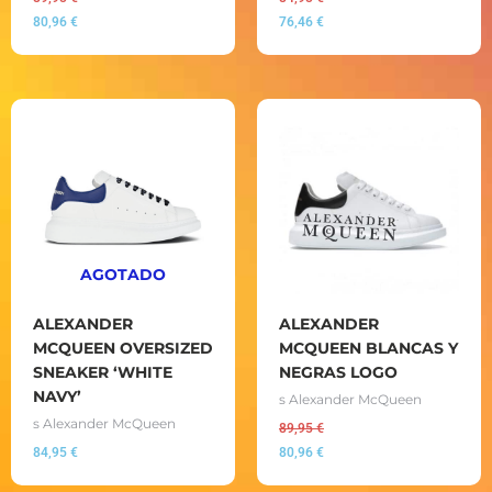
80,96
€
76,46
€
AGOTADO
ALEXANDER
ALEXANDER
MCQUEEN OVERSIZED
MCQUEEN BLANCAS Y
SNEAKER ‘WHITE
NEGRAS LOGO
NAVY’
s Alexander McQueen
s Alexander McQueen
89,95
€
84,95
€
80,96
€