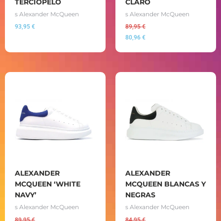
TERCIOPELO
CLARO
s Alexander McQueen
s Alexander McQueen
93,95
€
89,95
€
80,96
€
ALEXANDER
ALEXANDER
MCQUEEN ‘WHITE
MCQUEEN BLANCAS Y
NAVY’
NEGRAS
s Alexander McQueen
s Alexander McQueen
89,95
€
84,95
€