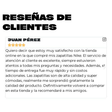
RESEÑAS DE
CLIENTES
JUAN PÉREZ





Quiero decir que estoy muy satisfecho con la tienda
So
online en la que compré mis zapatillas Nike. El servicio de
on
atención al cliente es excelente, siempre estuvieron
de
atentos a todas mis preguntas y necesidades. Además, el
am
tiempo de entrega fue muy rápido y sin costos
pe
adicionales. Las zapatillas son de alta calidad y super
ad
cómodas, realmente me sorprendió gratamente la
ca
calidad del producto. Definitivamente volveré a comprar
sa
en esta tienda y la recomendaré a mis amigos.
es