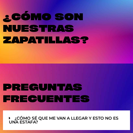
¿CÓMO SON
NUESTRAS
ZAPATILLAS?
PREGUNTAS
FRECUENTES
¿CÓMO SÉ QUE ME VAN A LLEGAR Y ESTO NO ES
UNA ESTAFA?