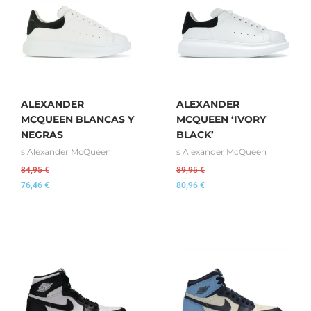
ALEXANDER
ALEXANDER
MCQUEEN BLANCAS Y
MCQUEEN ‘IVORY
NEGRAS
BLACK’
s Alexander McQueen
s Alexander McQueen
84,95
€
89,95
€
76,46
€
80,96
€