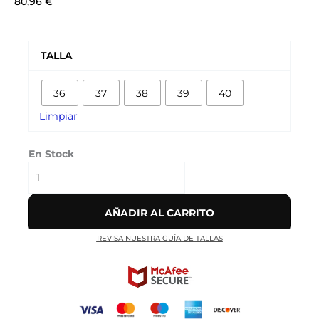
80,96
€
ALEXANDER
MCQUEEN
TALLA
ROSAS
cantidad
36
37
38
39
40
Limpiar
En Stock
AÑADIR AL CARRITO
REVISA NUESTRA GUÍA DE TALLAS