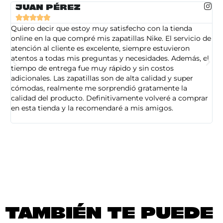
JUAN PÉREZ





Quiero decir que estoy muy satisfecho con la tienda
So
online en la que compré mis zapatillas Nike. El servicio de
on
atención al cliente es excelente, siempre estuvieron
de
atentos a todas mis preguntas y necesidades. Además, el
am
tiempo de entrega fue muy rápido y sin costos
pe
adicionales. Las zapatillas son de alta calidad y super
ad
cómodas, realmente me sorprendió gratamente la
ca
calidad del producto. Definitivamente volveré a comprar
sa
en esta tienda y la recomendaré a mis amigos.
es
TAMBIÉN TE PUEDE