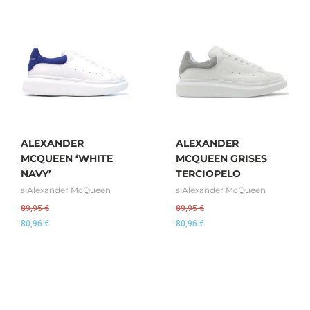
ALEXANDER
ALEXANDER
MCQUEEN ‘WHITE
MCQUEEN GRISES
NAVY’
TERCIOPELO
s Alexander McQueen
s Alexander McQueen
89,95
€
89,95
€
80,96
€
80,96
€