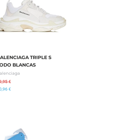
ALENCIAGA TRIPLE S
ODO BLANCAS
alenciaga
9,95
€
0,96
€