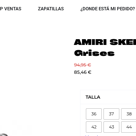
OPEN TOP VENTAS
OPEN ZAPATILLAS
P VENTAS
ZAPATILLAS
¿DONDE ESTÁ MI PEDIDO?
AMIRI SKE
Grises
94,95
€
85,46
€
AMIRI
SKEL
TALLA
TOP
LOW
36
37
38
grises
cantidad
42
43
44