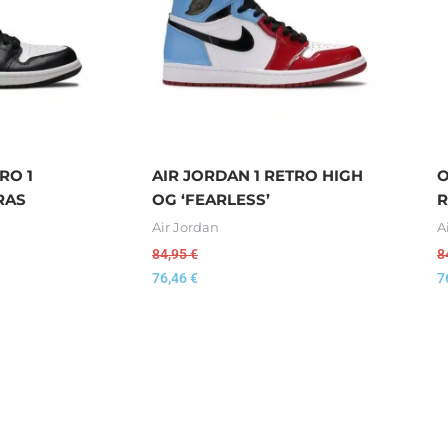
RO 1
AIR JORDAN 1 RETRO HIGH
O
RAS
OG ‘FEARLESS’
R
Air Jordan
A
84,95
€
8
76,46
€
7