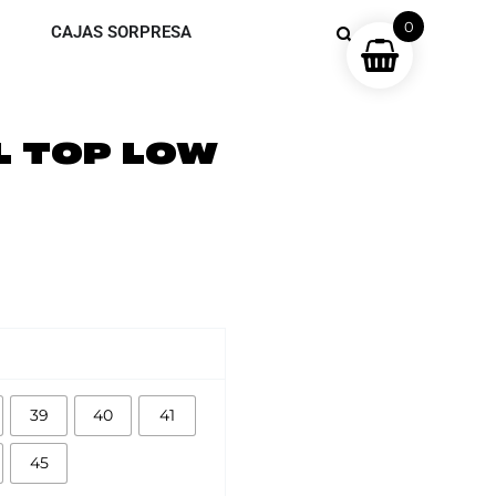
0
CAJAS SORPRESA
L TOP LOW
39
40
41
45