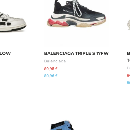
 LOW
BALENCIAGA TRIPLE S 17FW
B
T
Balenciaga
B
89,95
€
80,96
€
8
8