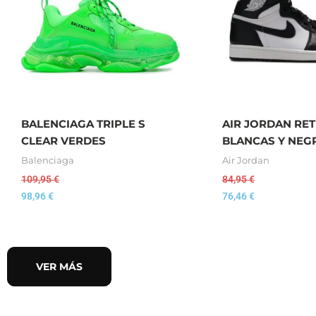
BALENCIAGA TRIPLE S
AIR JORDAN RET
CLEAR VERDES
BLANCAS Y NEG
Balenciaga
Air Jordan
109,95
€
84,95
€
98,96
€
76,46
€
VER MÁS