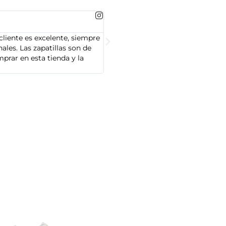
MARTA GONZALEZ





cliente es excelente, siempre
Soy Marta González y tengo que dec
les. Las zapatillas son de
cliente es muy amable y servicial,
prar en esta tienda y la
Adidas que compré son de alta cal