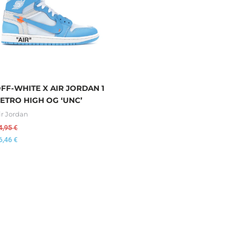
FF-WHITE X AIR JORDAN 1
ETRO HIGH OG ‘UNC’
ir Jordan
4,95
€
6,46
€