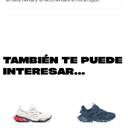
en esta tienda y la recomendaré a mis amigos.
es
TAMBIÉN TE PUEDE
INTERESAR...