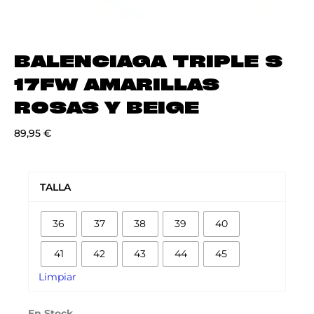
BALENCIAGA TRIPLE S
17FW AMARILLAS
ROSAS Y BEIGE
89,95
€
BALENCIAGA
TRIPLE
TALLA
S
17FW
36
37
38
39
40
AMARILLAS
ROSAS
41
42
43
44
45
Y
BEIGE
Limpiar
cantidad
En Stock