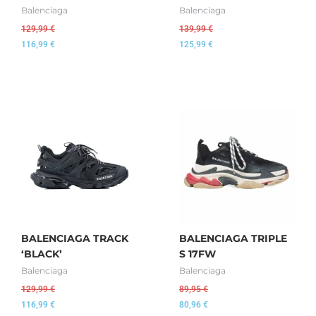
Balenciaga
Balenciaga
129,99
€
139,99
€
116,99
€
125,99
€
BALENCIAGA TRACK
BALENCIAGA TRIPLE
‘BLACK’
S 17FW
Balenciaga
Balenciaga
129,99
€
89,95
€
116,99
€
80,96
€