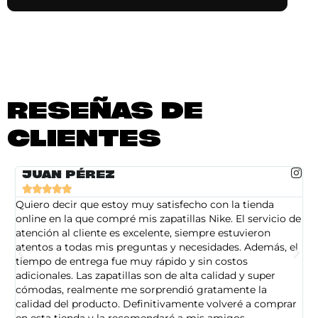
RESEÑAS DE
CLIENTES
JUAN PÉREZ





Quiero decir que estoy muy satisfecho con la tienda
So
online en la que compré mis zapatillas Nike. El servicio de
on
atención al cliente es excelente, siempre estuvieron
de
atentos a todas mis preguntas y necesidades. Además, el
am
tiempo de entrega fue muy rápido y sin costos
pe
adicionales. Las zapatillas son de alta calidad y super
ad
cómodas, realmente me sorprendió gratamente la
ca
calidad del producto. Definitivamente volveré a comprar
sa