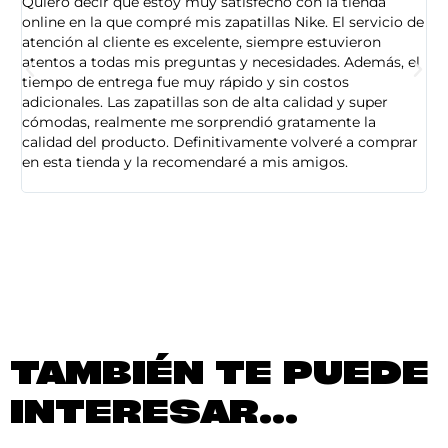
Quiero decir que estoy muy satisfecho con la tienda
So
online en la que compré mis zapatillas Nike. El servicio de
on
atención al cliente es excelente, siempre estuvieron
de
atentos a todas mis preguntas y necesidades. Además, el
am
tiempo de entrega fue muy rápido y sin costos
pe
adicionales. Las zapatillas son de alta calidad y super
ad
cómodas, realmente me sorprendió gratamente la
ca
calidad del producto. Definitivamente volveré a comprar
sa
en esta tienda y la recomendaré a mis amigos.
es
TAMBIÉN TE PUEDE
INTERESAR...