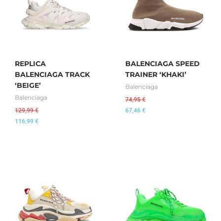
REPLICA
BALENCIAGA SPEED
BALENCIAGA TRACK
TRAINER ‘KHAKI’
‘BEIGE’
Balenciaga
Balenciaga
74,95
€
129,99
€
67,46
€
116,99
€