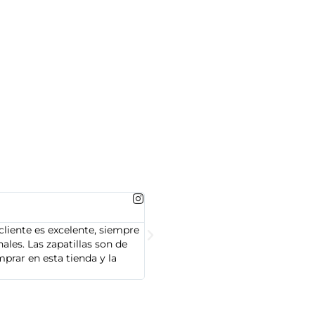
MARTA GONZALEZ





cliente es excelente, siempre
Soy Marta González y tengo que dec
les. Las zapatillas son de
cliente es muy amable y servicial,
prar en esta tienda y la
Adidas que compré son de alta cal