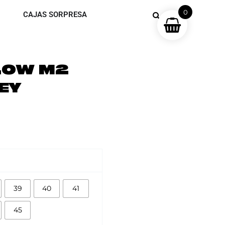
0
CAJAS SORPRESA
LOW M2
EY
39
40
41
45