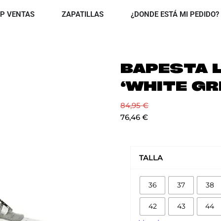
OPEN TOP VENTAS
OPEN ZAPATILLAS
P VENTAS
ZAPATILLAS
¿DONDE ESTÁ MI PEDIDO?
BAPESTA 
‘WHITE GR
84,95
€
76,46
€
BAPESTA
LOW
TALLA
M2
‘WHITE
36
37
38
GREY
cantidad
42
43
44