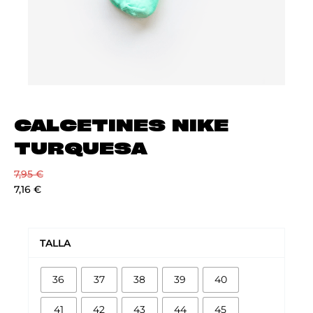
CALCETINES NIKE
TURQUESA
7,95
€
7,16
€
CALCETINES
NIKE
TALLA
TURQUESA
cantidad
36
37
38
39
40
41
42
43
44
45