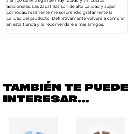
tiempo de entrega fue muy rápido y sin costos
pe
adicionales. Las zapatillas son de alta calidad y super
ad
cómodas, realmente me sorprendió gratamente la
ca
calidad del producto. Definitivamente volveré a comprar
sa
en esta tienda y la recomendaré a mis amigos.
es
TAMBIÉN TE PUEDE
INTERESAR...