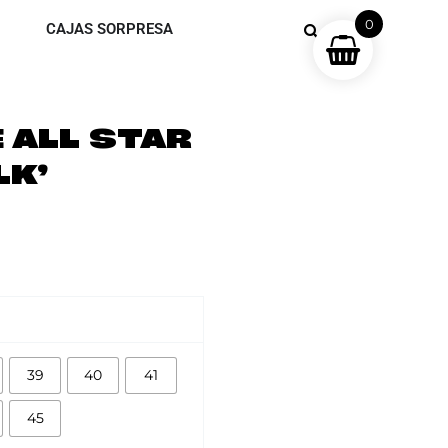
0
CAJAS SORPRESA
 ALL STAR
LK’
39
40
41
45