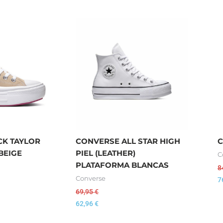
K TAYLOR
CONVERSE ALL STAR HIGH
C
BEIGE
PIEL (LEATHER)
C
PLATAFORMA BLANCAS
8
Converse
7
69,95
€
62,96
€