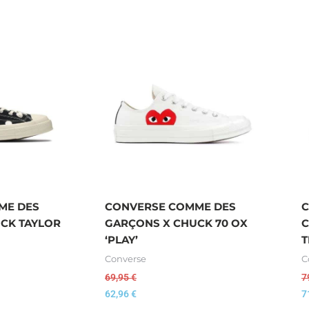
ME DES
CONVERSE COMME DES
C
CK TAYLOR
GARÇONS X CHUCK 70 OX
C
‘PLAY’
T
Converse
C
69,95
€
7
62,96
€
7