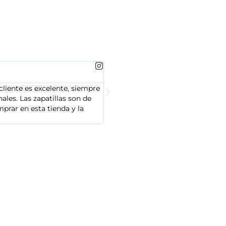
MARTA GONZALEZ





cliente es excelente, siempre
Soy Marta González y tengo que dec
les. Las zapatillas son de
cliente es muy amable y servicial,
prar en esta tienda y la
Adidas que compré son de alta cal