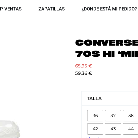
OPEN TOP VENTAS
OPEN ZAPATILLAS
P VENTAS
ZAPATILLAS
¿DONDE ESTÁ MI PEDIDO?
CONVERSE
70S HI ‘MI
65,95
€
59,36
€
CONVERSE
ALL
TALLA
STAR
70S
36
37
38
HI
'MILK'
42
43
44
cantidad