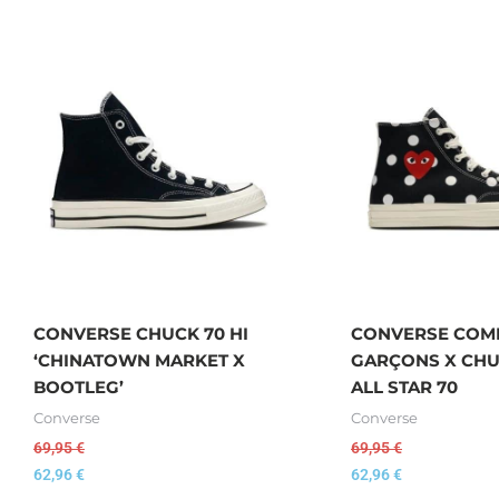
CONVERSE CHUCK 70 HI
CONVERSE COM
‘CHINATOWN MARKET X
GARÇONS X CHU
BOOTLEG’
ALL STAR 70
Converse
Converse
69,95
€
69,95
€
62,96
€
62,96
€