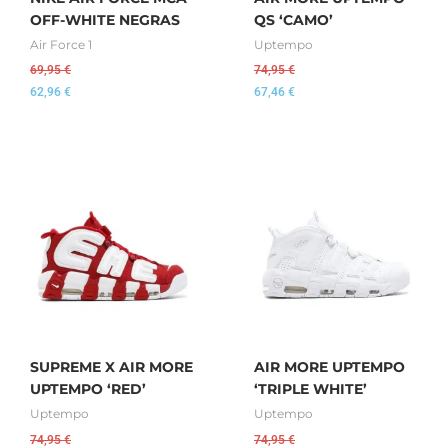
OFF-WHITE NEGRAS
QS ‘CAMO’
Air Force 1
Uptempo
69,95
€
74,95
€
62,96
€
67,46
€
SUPREME X AIR MORE
AIR MORE UPTEMPO
UPTEMPO ‘RED’
‘TRIPLE WHITE’
Uptempo
Uptempo
74,95
€
74,95
€