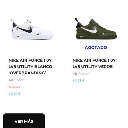
AGOTADO
NIKE AIR FORCE 1 07
NIKE AIR FORCE 1 07′
LV8 UTILITY BLANCO
LV8 UTILITY VERDE
‘OVERBRANDING’
Air Force 1
Air Force 1
69,95
€
69,95
€
62,96
€
VER MÁS