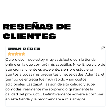
RESEÑAS DE
CLIENTES
JUAN PÉREZ





Quiero decir que estoy muy satisfecho con la tienda
So
online en la que compré mis zapatillas Nike. El servicio de
on
atención al cliente es excelente, siempre estuvieron
de
atentos a todas mis preguntas y necesidades. Además, el
am
tiempo de entrega fue muy rápido y sin costos
pe
adicionales. Las zapatillas son de alta calidad y super
ad
cómodas, realmente me sorprendió gratamente la
ca
calidad del producto. Definitivamente volveré a comprar
sa
en esta tienda y la recomendaré a mis amigos.
es