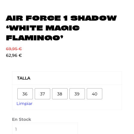
AIR FORCE 1 SHADOW
‘WHITE MAGIC
FLAMINGO’
69,95
€
62,96
€
AIR
FORCE
TALLA
1
SHADOW
36
37
38
39
40
'WHITE
MAGIC
Limpiar
FLAMINGO'
cantidad
En Stock