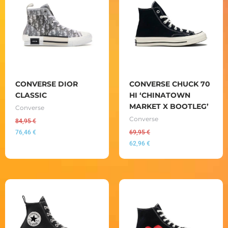
CONVERSE DIOR
CONVERSE CHUCK 70
CLASSIC
HI ‘CHINATOWN
MARKET X BOOTLEG’
Converse
Converse
84,95
€
76,46
€
69,95
€
62,96
€