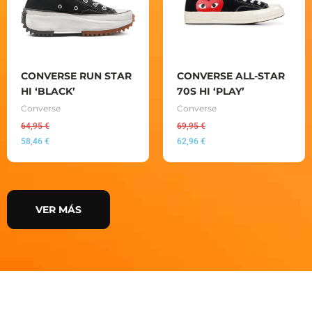
CONVERSE RUN STAR
CONVERSE ALL-STAR
HI ‘BLACK’
70S HI ‘PLAY’
Converse
Converse
64,95
€
69,95
€
58,46
€
62,96
€
VER MÁS