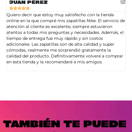
JUAN PÉREZ





Quiero decir que estoy muy satisfecho con la tienda
So
online en la que compré mis zapatillas Nike. El servicio de
on
atención al cliente es excelente, siempre estuvieron
de
atentos a todas mis preguntas y necesidades. Además, el
am
tiempo de entrega fue muy rápido y sin costos
pe
adicionales. Las zapatillas son de alta calidad y super
ad
cómodas, realmente me sorprendió gratamente la
ca
calidad del producto. Definitivamente volveré a comprar
sa
en esta tienda y la recomendaré a mis amigos.
es
TAMBIÉN TE PUEDE