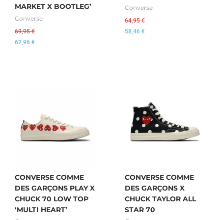
MARKET X BOOTLEG’
Converse
Converse
64,95
€
69,95
€
58,46
€
62,96
€
CONVERSE COMME
CONVERSE COMME
DES GARÇONS PLAY X
DES GARÇONS X
CHUCK 70 LOW TOP
CHUCK TAYLOR ALL
‘MULTI HEART’
STAR 70