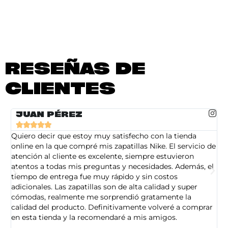
RESEÑAS DE
CLIENTES
JUAN PÉREZ





Quiero decir que estoy muy satisfecho con la tienda
So
online en la que compré mis zapatillas Nike. El servicio de
on
atención al cliente es excelente, siempre estuvieron
de
atentos a todas mis preguntas y necesidades. Además, el
am
tiempo de entrega fue muy rápido y sin costos
pe
adicionales. Las zapatillas son de alta calidad y super
ad
cómodas, realmente me sorprendió gratamente la
ca
calidad del producto. Definitivamente volveré a comprar
sa
en esta tienda y la recomendaré a mis amigos.
es