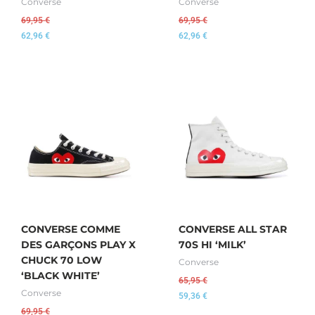
Converse
Converse
69,95
€
69,95
€
62,96
€
62,96
€
CONVERSE COMME
CONVERSE ALL STAR
DES GARÇONS PLAY X
70S HI ‘MILK’
CHUCK 70 LOW
Converse
‘BLACK WHITE’
65,95
€
Converse
59,36
€
69,95
€