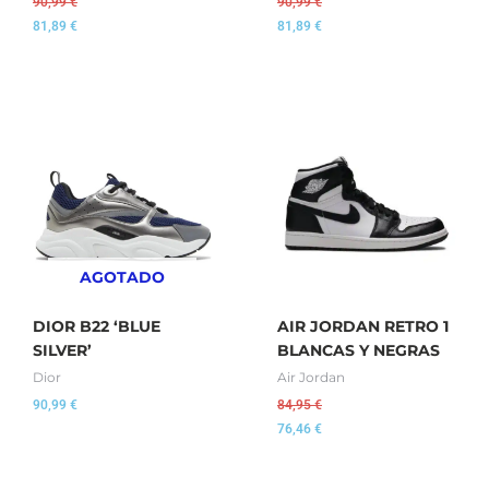
90,99
€
90,99
€
81,89
€
81,89
€
AGOTADO
DIOR B22 ‘BLUE
AIR JORDAN RETRO 1
SILVER’
BLANCAS Y NEGRAS
Dior
Air Jordan
90,99
€
84,95
€
76,46
€