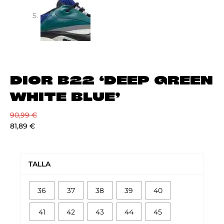
DIOR B22 ‘DEEP GREEN
WHITE BLUE’
90,99
€
81,89
€
DIOR
B22
TALLA
‘DEEP
GREEN
36
37
38
39
40
WHITE
BLUE’
41
42
43
44
45
cantidad