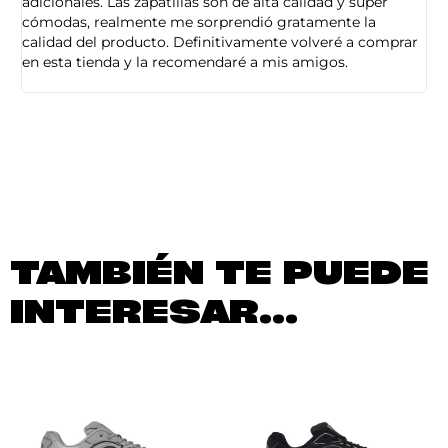
adicionales. Las zapatillas son de alta calidad y super
ad
cómodas, realmente me sorprendió gratamente la
ca
calidad del producto. Definitivamente volveré a comprar
sa
en esta tienda y la recomendaré a mis amigos.
es
TAMBIÉN TE PUEDE
INTERESAR...