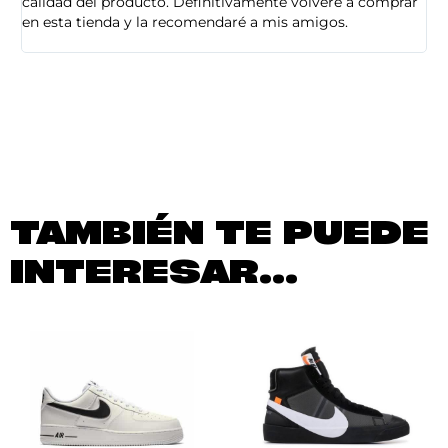
calidad del producto. Definitivamente volveré a comprar
sa
en esta tienda y la recomendaré a mis amigos.
es
TAMBIÉN TE PUEDE
INTERESAR...