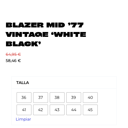
BLAZER MID ’77
VINTAGE ‘WHITE
BLACK’
64,95
€
58,46
€
BLAZER
MID
TALLA
'77
VINTAGE
36
37
38
39
40
'WHITE
BLACK'
41
42
43
44
45
cantidad
Limpiar