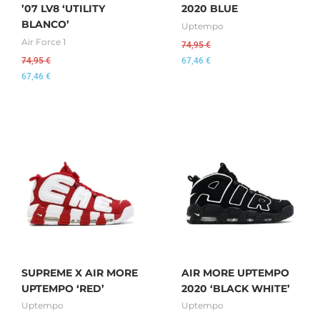
’07 LV8 ‘UTILITY
2020 BLUE
BLANCO’
Uptempo
Air Force 1
74,95
€
74,95
€
67,46
€
67,46
€
SUPREME X AIR MORE
AIR MORE UPTEMPO
UPTEMPO ‘RED’
2020 ‘BLACK WHITE’
Uptempo
Uptempo