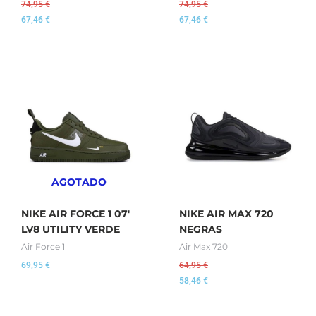
74,95
€
74,95
€
67,46
€
67,46
€
AGOTADO
NIKE AIR FORCE 1 07′
NIKE AIR MAX 720
LV8 UTILITY VERDE
NEGRAS
Air Force 1
Air Max 720
69,95
€
64,95
€
58,46
€