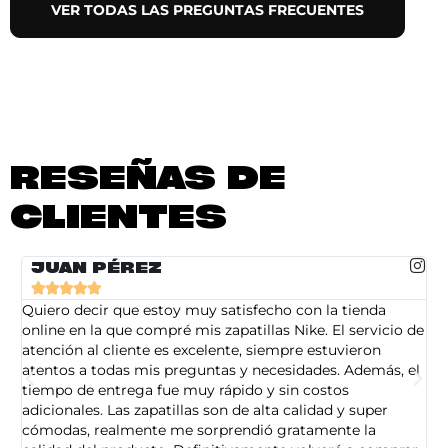
VER TODAS LAS PREGUNTAS FRECUENTES
RESEÑAS DE
CLIENTES
JUAN PÉREZ





Quiero decir que estoy muy satisfecho con la tienda
So
online en la que compré mis zapatillas Nike. El servicio de
on
atención al cliente es excelente, siempre estuvieron
de
atentos a todas mis preguntas y necesidades. Además, el
am
tiempo de entrega fue muy rápido y sin costos
pe
adicionales. Las zapatillas son de alta calidad y super
ad
cómodas, realmente me sorprendió gratamente la
ca