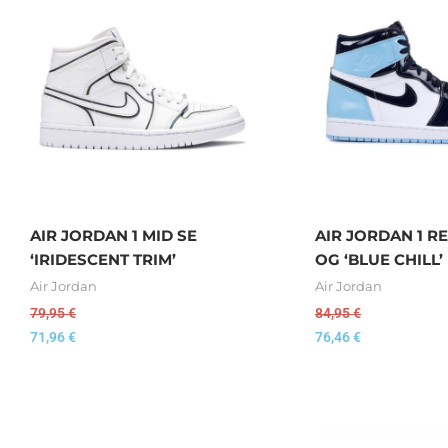
AIR JORDAN 1 MID SE
AIR JORDAN 1 R
‘IRIDESCENT TRIM’
OG ‘BLUE CHILL’
Air Jordan
Air Jordan
79,95
€
84,95
€
71,96
€
76,46
€