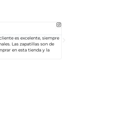
MARTA GONZALEZ





cliente es excelente, siempre
Soy Marta González y tengo que dec
les. Las zapatillas son de
cliente es muy amable y servicial,
prar en esta tienda y la
Adidas que compré son de alta cal