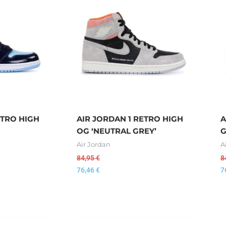
ETRO HIGH
AIR JORDAN 1 RETRO HIGH
A
OG ‘NEUTRAL GREY’
G
Air Jordan
A
84,95
€
8
76,46
€
7