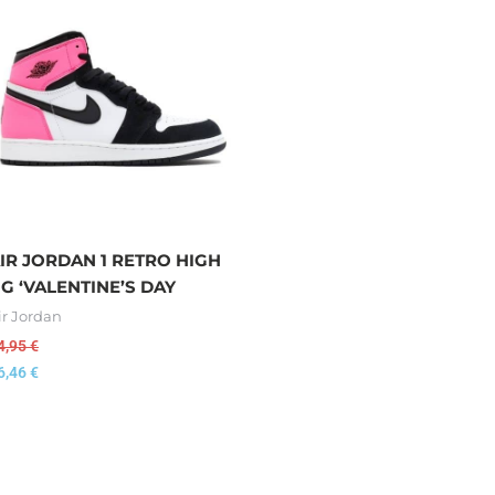
IR JORDAN 1 RETRO HIGH
G ‘VALENTINE’S DAY
ir Jordan
4,95
€
6,46
€