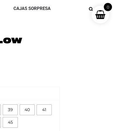
0
CAJAS SORPRESA
 LOW
39
40
41
45