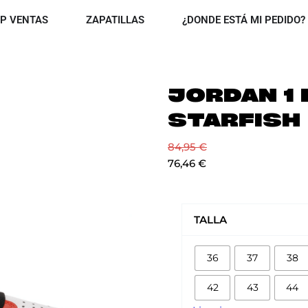
OPEN TOP VENTAS
OPEN ZAPATILLAS
P VENTAS
ZAPATILLAS
¿DONDE ESTÁ MI PEDIDO?
JORDAN 1
STARFISH
84,95
€
76,46
€
JORDAN
1
TALLA
LOW
STARFISH
36
37
38
cantidad
42
43
44