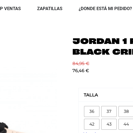
OPEN TOP VENTAS
OPEN ZAPATILLAS
P VENTAS
ZAPATILLAS
¿DONDE ESTÁ MI PEDIDO?
JORDAN 1 
BLACK CR
84,95
€
76,46
€
JORDAN
1
TALLA
RETRO
HIGH
36
37
38
BLACK
CRIMSON
42
43
44
TINT