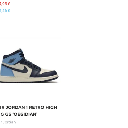
4,95
€
6,46
€
IR JORDAN 1 RETRO HIGH
G GS ‘OBSIDIAN’
ir Jordan