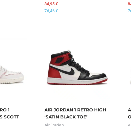
84,95
€
8
76,46
€
7
RO 1
AIR JORDAN 1 RETRO HIGH
A
S SCOTT
‘SATIN BLACK TOE’
O
Air Jordan
A