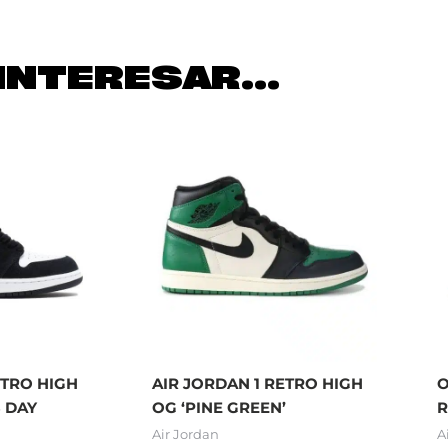
INTERESAR...
ETRO HIGH
AIR JORDAN 1 RETRO HIGH
O
S DAY
OG ‘PINE GREEN’
R
Air Jordan
A