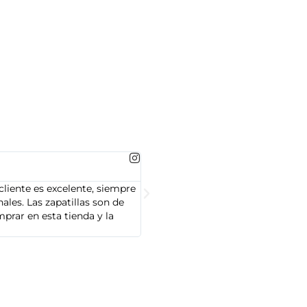
MARTA GONZALEZ





cliente es excelente, siempre
Soy Marta González y tengo que dec
les. Las zapatillas son de
cliente es muy amable y servicial,
prar en esta tienda y la
Adidas que compré son de alta cal