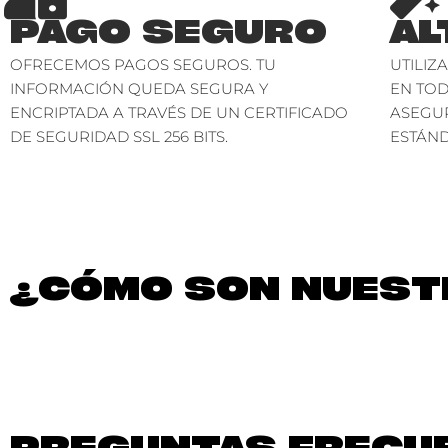
PAGO SEGURO
AL
OFRECEMOS PAGOS SEGUROS. TU
UTILIZ
INFORMACIÓN QUEDA SEGURA Y
EN TO
ENCRIPTADA A TRAVÉS DE UN CERTIFICADO
ASEGU
DE SEGURIDAD SSL 256 BITS.
ESTÁND
¿CÓMO SON NUESTR
PREGUNTAS FRECU