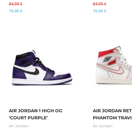
84,95
€
84,95
€
76,46
€
76,46
€
AIR JORDAN 1 HIGH OG
AIR JORDAN RET
‘COURT PURPLE’
PHANTOM TRAVI
Air Jordan
Air Jordan