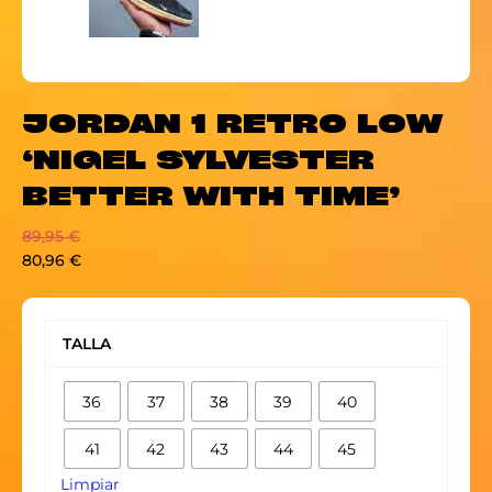
JORDAN 1 RETRO LOW
‘NIGEL SYLVESTER
BETTER WITH TIME’
89,95
€
80,96
€
JORDAN
1
TALLA
RETRO
LOW
36
37
38
39
40
'NIGEL
SYLVESTER
41
42
43
44
45
BETTER
WITH
Limpiar