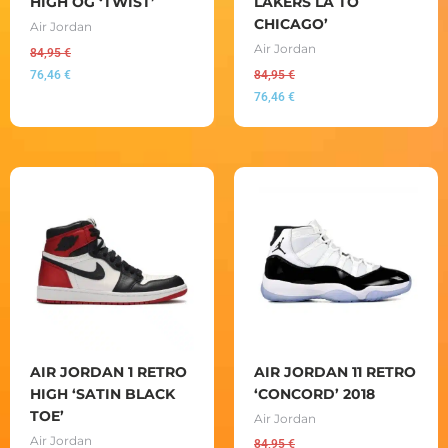
HIGH OG ‘TWIST’
LAKERS LA TO
CHICAGO’
Air Jordan
Air Jordan
84,95
€
76,46
€
84,95
€
76,46
€
AIR JORDAN 1 RETRO
AIR JORDAN 11 RETRO
HIGH ‘SATIN BLACK
‘CONCORD’ 2018
TOE’
Air Jordan
Air Jordan
84,95
€