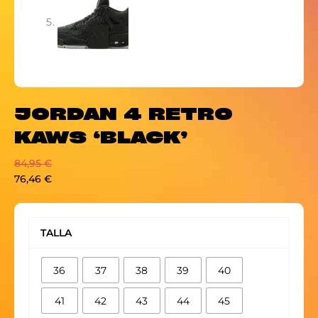
JORDAN 4 RETRO
KAWS ‘BLACK’
84,95
€
76,46
€
JORDAN
4
TALLA
RETRO
KAWS
36
37
38
39
40
'BLACK'
cantidad
41
42
43
44
45