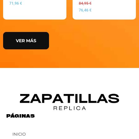
71,96
€
84,95
€
76,46
€
VER MÁS
PÁGINAS
INICIO