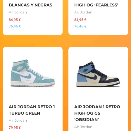
BLANCAS Y NEGRAS
HIGH OG ‘FEARLESS’
Air Jordan
Air Jordan
84,95
€
84,95
€
76,46
€
76,46
€
AIR JORDAN RETRO 1
AIR JORDAN 1 RETRO
TURBO GREEN
HIGH OG GS
‘OBSIDIAN’
Air Jordan
Air Jordan
79,95
€