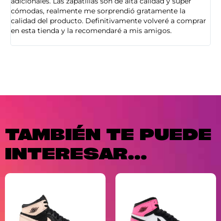
adicionales. Las zapatillas son de alta calidad y super
ad
cómodas, realmente me sorprendió gratamente la
ca
calidad del producto. Definitivamente volveré a comprar
sa
en esta tienda y la recomendaré a mis amigos.
es
TAMBIÉN TE PUEDE
INTERESAR...