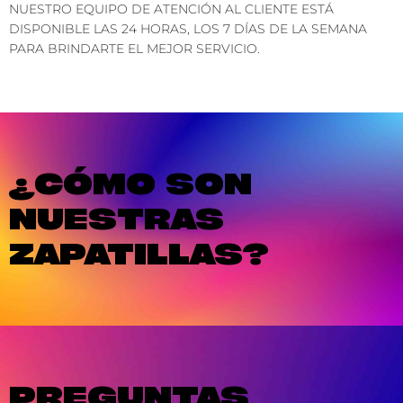
NUESTRO EQUIPO DE ATENCIÓN AL CLIENTE ESTÁ
DISPONIBLE LAS 24 HORAS, LOS 7 DÍAS DE LA SEMANA
PARA BRINDARTE EL MEJOR SERVICIO.
¿CÓMO SON
NUESTRAS
ZAPATILLAS?
PREGUNTAS