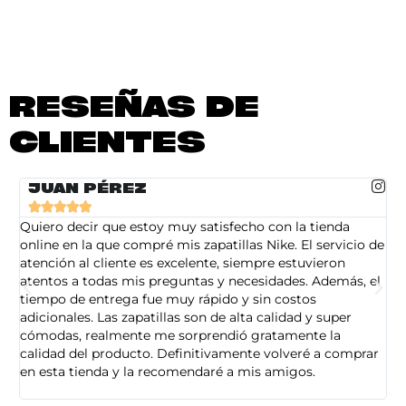
RESEÑAS DE
CLIENTES
JUAN PÉREZ





Quiero decir que estoy muy satisfecho con la tienda
So
online en la que compré mis zapatillas Nike. El servicio de
on
atención al cliente es excelente, siempre estuvieron
de
atentos a todas mis preguntas y necesidades. Además, el
am
tiempo de entrega fue muy rápido y sin costos
pe
adicionales. Las zapatillas son de alta calidad y super
ad
cómodas, realmente me sorprendió gratamente la
ca
calidad del producto. Definitivamente volveré a comprar
sa
en esta tienda y la recomendaré a mis amigos.
es