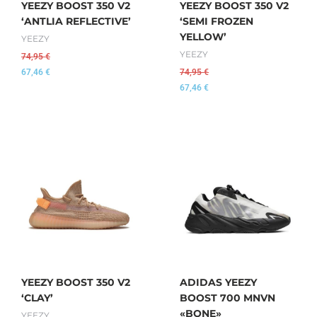
YEEZY BOOST 350 V2
YEEZY BOOST 350 V2
‘ANTLIA REFLECTIVE’
‘SEMI FROZEN
YELLOW’
YEEZY
YEEZY
74,95
€
67,46
€
74,95
€
67,46
€
YEEZY BOOST 350 V2
ADIDAS YEEZY
‘CLAY’
BOOST 700 MNVN
«BONE»
YEEZY