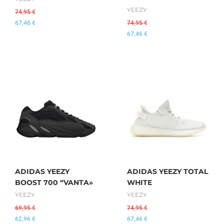
YEEZY
74,95
€
67,46
€
74,95
€
67,46
€
ADIDAS YEEZY
ADIDAS YEEZY TOTAL
BOOST 700 “VANTA»
WHITE
YEEZY
YEEZY
69,95
€
74,95
€
62,96
€
67,46
€