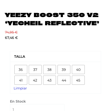
YEEZY BOOST 350 V2
‘YECHEIL REFLECTIVE’
74,95
€
67,46
€
YEEZY
BOOST
TALLA
350
V2
36
37
38
39
40
'YECHEIL
REFLECTIVE'
41
42
43
44
45
cantidad
Limpiar
En Stock