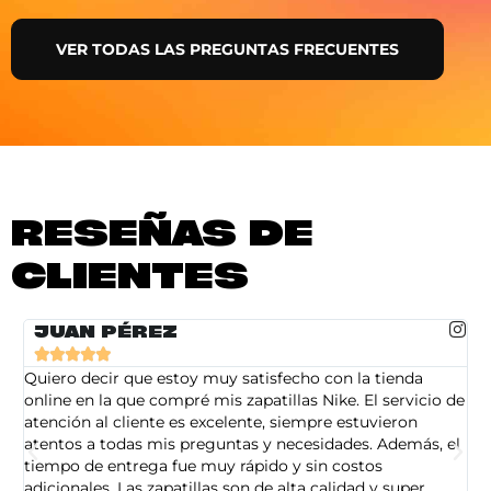
VER TODAS LAS PREGUNTAS FRECUENTES
RESEÑAS DE
CLIENTES
JUAN PÉREZ





Quiero decir que estoy muy satisfecho con la tienda
So
online en la que compré mis zapatillas Nike. El servicio de
on
atención al cliente es excelente, siempre estuvieron
de
atentos a todas mis preguntas y necesidades. Además, el
am
tiempo de entrega fue muy rápido y sin costos
pe
adicionales. Las zapatillas son de alta calidad y super
ad