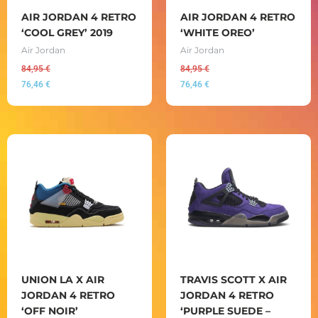
AIR JORDAN 4 RETRO
AIR JORDAN 4 RETRO
‘COOL GREY’ 2019
‘WHITE OREO’
Air Jordan
Air Jordan
84,95
€
84,95
€
76,46
€
76,46
€
UNION LA X AIR
TRAVIS SCOTT X AIR
JORDAN 4 RETRO
JORDAN 4 RETRO
‘OFF NOIR’
‘PURPLE SUEDE –