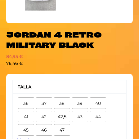
JORDAN 4 RETRO
MILITARY BLACK
84,95
€
76,46
€
JORDAN
4
TALLA
RETRO
MILITARY
36
37
38
39
40
BLACK
cantidad
41
42
42,5
43
44
45
46
47