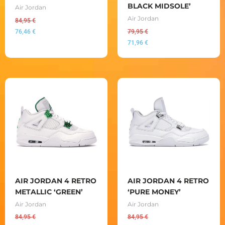
BLACK MIDSOLE’
Air Jordan
Air Jordan
84,95
€
76,46
€
79,95
€
71,96
€
AIR JORDAN 4 RETRO
AIR JORDAN 4 RETRO
METALLIC ‘GREEN’
‘PURE MONEY’
Air Jordan
Air Jordan
84,95
€
84,95
€