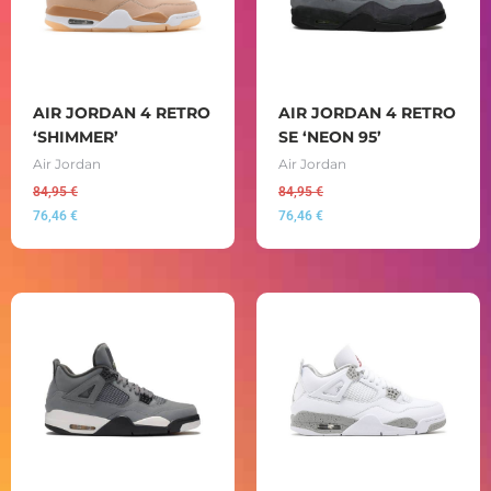
AIR JORDAN 4 RETRO
AIR JORDAN 4 RETRO
‘SHIMMER’
SE ‘NEON 95’
Air Jordan
Air Jordan
84,95
€
84,95
€
76,46
€
76,46
€