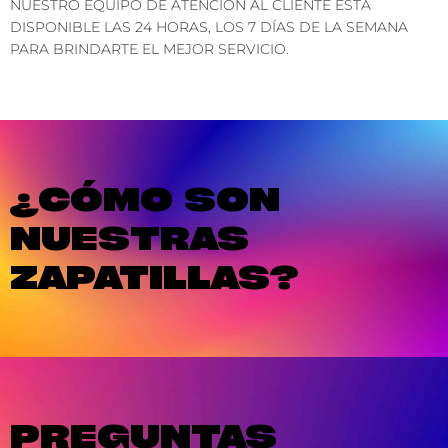
NUESTRO EQUIPO DE ATENCIÓN AL CLIENTE ESTÁ
DISPONIBLE LAS 24 HORAS, LOS 7 DÍAS DE LA SEMANA
PARA BRINDARTE EL MEJOR SERVICIO.
¿CÓMO SON
NUESTRAS
ZAPATILLAS?
PREGUNTAS