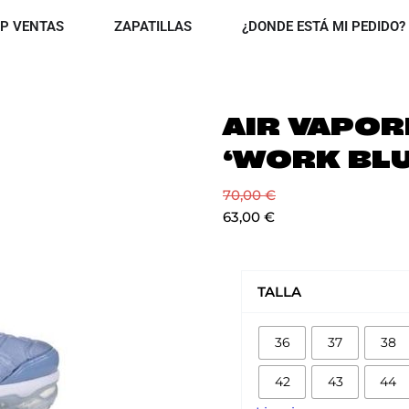
OPEN TOP VENTAS
OPEN ZAPATILLAS
P VENTAS
ZAPATILLAS
¿DONDE ESTÁ MI PEDIDO?
AIR VAPO
‘WORK BLU
70,00
€
63,00
€
AIR
VAPORMAX
TALLA
PLUS
'WORK
36
37
38
BLUE'
cantidad
42
43
44