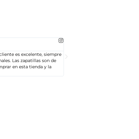
MARTA GONZALEZ





cliente es excelente, siempre
Soy Marta González y tengo que dec
les. Las zapatillas son de
cliente es muy amable y servicial,
prar en esta tienda y la
Adidas que compré son de alta cal