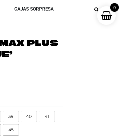
0
CAJAS SORPRESA
RMAX PLUS
E’
39
40
41
45