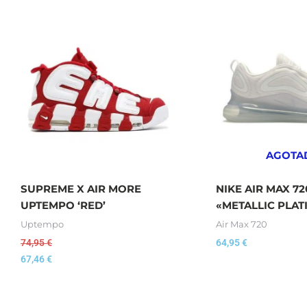
AGOTA
SUPREME X AIR MORE
NIKE AIR MAX 72
UPTEMPO ‘RED’
«METALLIC PLA
Uptempo
Air Max 720
74,95
€
64,95
€
67,46
€