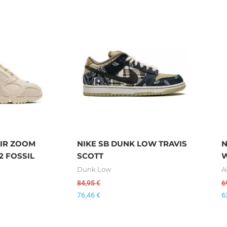
AIR ZOOM
NIKE SB DUNK LOW TRAVIS
N
2 FOSSIL
SCOTT
W
Dunk Low
A
84,95
€
6
76,46
€
6