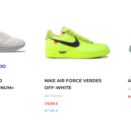
DO
0
NIKE AIR FORCE VERDES
A
TINUM»
OFF-WHITE
A
Air Force 1
6
74,95
€
67,46
€