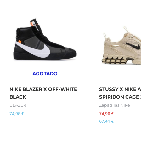
AGOTADO
NIKE BLAZER X OFF-WHITE
STÜSSY X NIKE 
BLACK
SPIRIDON CAGE 
BLAZER
Zapatillas Nike
74,95
€
74,90
€
67,41
€