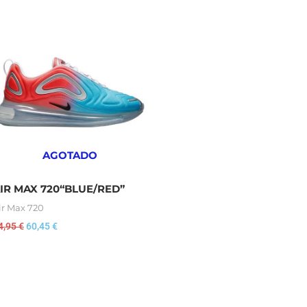
El
El
precio
precio
original
actual
era:
es:
64,95 €.
60,45 €.
AGOTADO
IR MAX 720“BLUE/RED”
ir Max 720
4,95
€
60,45
€