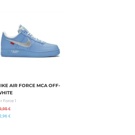
IKE AIR FORCE MCA OFF-
HITE
ir Force 1
9,95
€
2,96
€