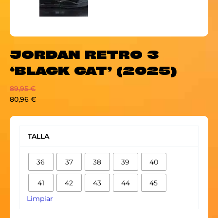
JORDAN RETRO 3
‘BLACK CAT’ (2025)
89,95
€
80,96
€
JORDAN
RETRO
TALLA
3
'BLACK
36
37
38
39
40
CAT'
(2025)
41
42
43
44
45
cantidad
Limpiar