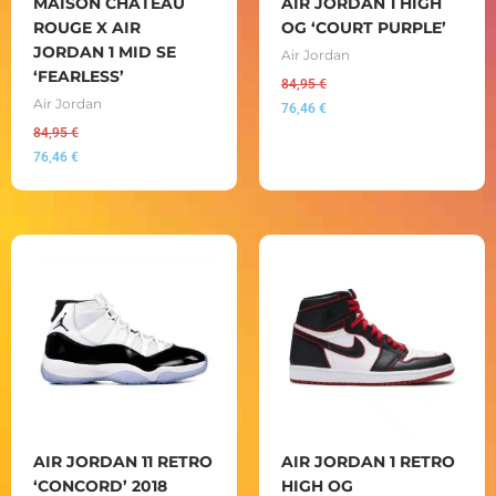
MAISON CHATEAU
AIR JORDAN 1 HIGH
ROUGE X AIR
OG ‘COURT PURPLE’
JORDAN 1 MID SE
Air Jordan
‘FEARLESS’
84,95
€
Air Jordan
76,46
€
84,95
€
76,46
€
AIR JORDAN 11 RETRO
AIR JORDAN 1 RETRO
‘CONCORD’ 2018
HIGH OG