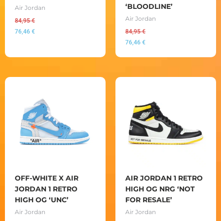
‘BLOODLINE’
Air Jordan
Air Jordan
84,95
€
76,46
€
84,95
€
76,46
€
OFF-WHITE X AIR
AIR JORDAN 1 RETRO
JORDAN 1 RETRO
HIGH OG NRG ‘NOT
HIGH OG ‘UNC’
FOR RESALE’
Air Jordan
Air Jordan