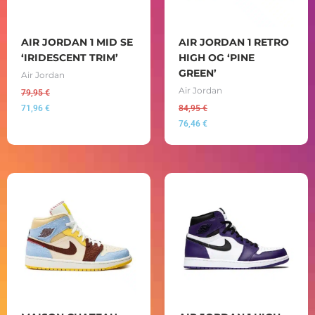
AIR JORDAN 1 MID SE
AIR JORDAN 1 RETRO
‘IRIDESCENT TRIM’
HIGH OG ‘PINE
GREEN’
Air Jordan
Air Jordan
79,95
€
71,96
€
84,95
€
76,46
€