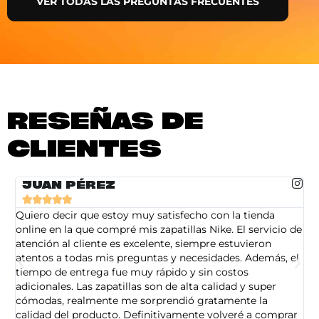
VER TODAS LAS PREGUNTAS FRECUENTES
RESEÑAS DE
CLIENTES
JUAN PÉREZ





Quiero decir que estoy muy satisfecho con la tienda
So
online en la que compré mis zapatillas Nike. El servicio de
on
atención al cliente es excelente, siempre estuvieron
de
atentos a todas mis preguntas y necesidades. Además, el
am
tiempo de entrega fue muy rápido y sin costos
pe
adicionales. Las zapatillas son de alta calidad y super
ad
cómodas, realmente me sorprendió gratamente la
ca
calidad del producto. Definitivamente volveré a comprar
sa