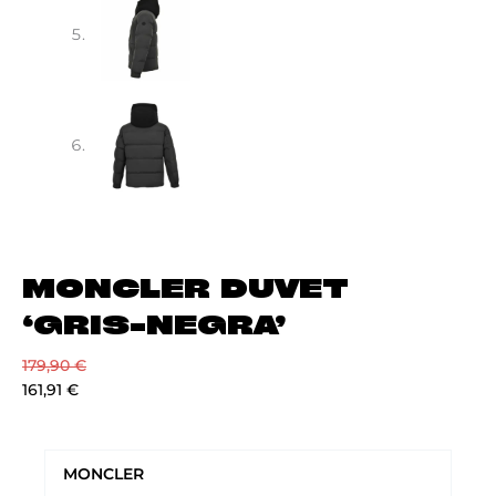
MONCLER DUVET
‘GRIS-NEGRA’
179,90
€
161,91
€
MONCLER
DUVET
MONCLER
‘GRIS-