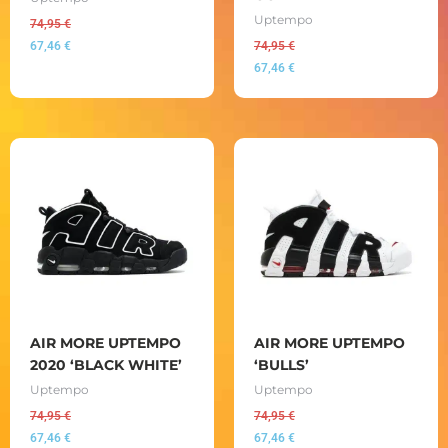
Uptempo
74,95
€
67,46
€
74,95
€
67,46
€
AIR MORE UPTEMPO
AIR MORE UPTEMPO
2020 ‘BLACK WHITE’
‘BULLS’
Uptempo
Uptempo
74,95
€
74,95
€
67,46
€
67,46
€