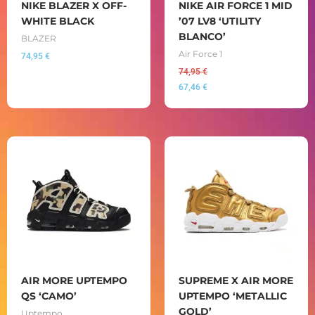
NIKE BLAZER X OFF-
NIKE AIR FORCE 1 MID
WHITE BLACK
’07 LV8 ‘UTILITY
BLANCO’
BLAZER
Air Force 1
74,95
€
74,95
€
67,46
€
AIR MORE UPTEMPO
SUPREME X AIR MORE
QS ‘CAMO’
UPTEMPO ‘METALLIC
GOLD’
Uptempo