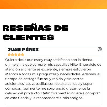
RESEÑAS DE
CLIENTES
JUAN PÉREZ





Quiero decir que estoy muy satisfecho con la tienda
So
online en la que compré mis zapatillas Nike. El servicio de
on
atención al cliente es excelente, siempre estuvieron
de
atentos a todas mis preguntas y necesidades. Además, el
am
tiempo de entrega fue muy rápido y sin costos
pe
adicionales. Las zapatillas son de alta calidad y super
ad
cómodas, realmente me sorprendió gratamente la
ca
calidad del producto. Definitivamente volveré a comprar
sa
en esta tienda y la recomendaré a mis amigos.
es