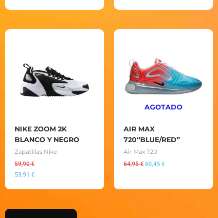
El
El
precio
precio
original
actual
era:
es:
64,95 €.
60,45 €.
AGOTADO
NIKE ZOOM 2K
AIR MAX
BLANCO Y NEGRO
720“BLUE/RED”
Zapatillas Nike
Air Max 720
59,90
€
64,95
€
60,45
€
53,91
€