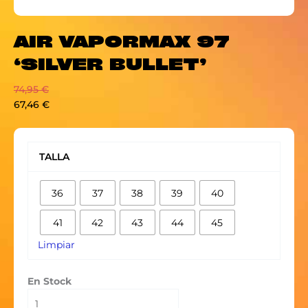
AIR VAPORMAX 97
‘SILVER BULLET’
74,95
€
67,46
€
AIR
VAPORMAX
TALLA
97
'SILVER
36
37
38
39
40
BULLET'
cantidad
41
42
43
44
45
Limpiar
En Stock