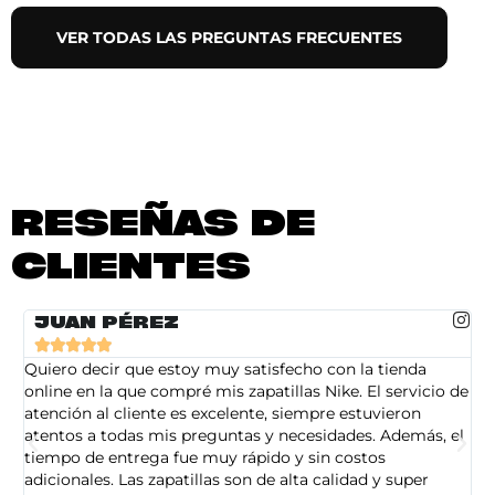
VER TODAS LAS PREGUNTAS FRECUENTES
RESEÑAS DE
CLIENTES
JUAN PÉREZ





Quiero decir que estoy muy satisfecho con la tienda
So
online en la que compré mis zapatillas Nike. El servicio de
on
atención al cliente es excelente, siempre estuvieron
de
atentos a todas mis preguntas y necesidades. Además, el
am
tiempo de entrega fue muy rápido y sin costos
pe
adicionales. Las zapatillas son de alta calidad y super
ad