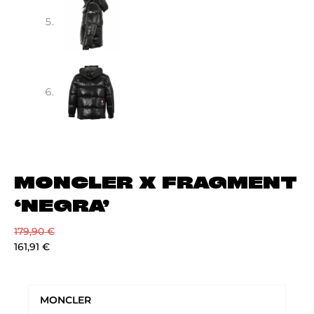
MONCLER X FRAGMENT
‘NEGRA’
179,90
€
161,91
€
MONCLER
X
MONCLER
FRAGMENT