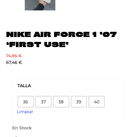
NIKE AIR FORCE 1 ’07
‘FIRST USE’
74,95
€
67,46
€
NIKE
AIR
TALLA
FORCE
1
36
37
38
39
40
'07
'FIRST
Limpiar
USE'
cantidad
En Stock