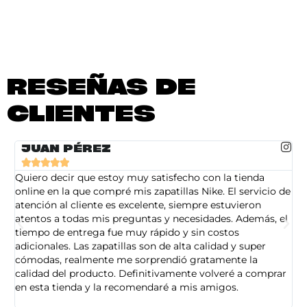
RESEÑAS DE
CLIENTES
JUAN PÉREZ





Quiero decir que estoy muy satisfecho con la tienda
So
online en la que compré mis zapatillas Nike. El servicio de
on
atención al cliente es excelente, siempre estuvieron
de
atentos a todas mis preguntas y necesidades. Además, el
am
tiempo de entrega fue muy rápido y sin costos
pe
adicionales. Las zapatillas son de alta calidad y super
ad
cómodas, realmente me sorprendió gratamente la
ca
calidad del producto. Definitivamente volveré a comprar
sa
en esta tienda y la recomendaré a mis amigos.
es