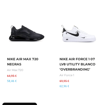
NIKE AIR MAX 720
NIKE AIR FORCE 1 07
NEGRAS
LV8 UTILITY BLANCO
‘OVERBRANDING’
Air Max 720
Air Force 1
64,95
€
58,46
€
69,95
€
62,96
€