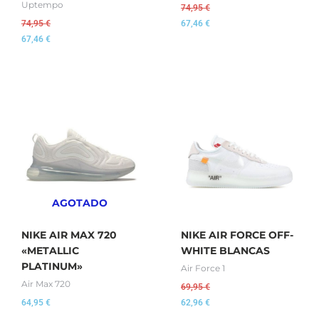
Uptempo
74,95
€
74,95
€
67,46
€
67,46
€
AGOTADO
NIKE AIR MAX 720
NIKE AIR FORCE OFF-
«METALLIC
WHITE BLANCAS
PLATINUM»
Air Force 1
Air Max 720
69,95
€
64,95
€
62,96
€