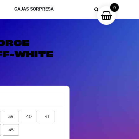
0
CAJAS SORPRESA
FORCE
FF-WHITE
39
40
41
45