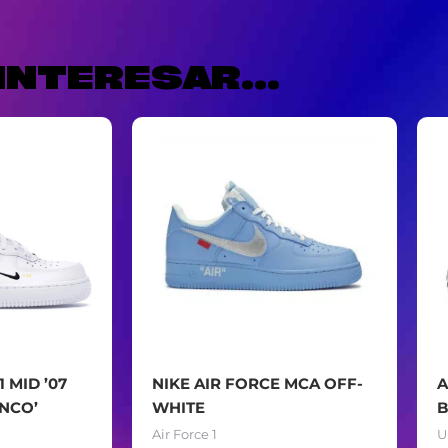
INTERESAR...
1 MID ’07
NIKE AIR FORCE MCA OFF-
A
ANCO’
WHITE
B
Air Force 1
U