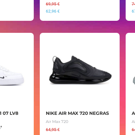
69,95
€
7
62,96
€
6
1 07 LV8
NIKE AIR MAX 720 NEGRAS
A
Air Max 720
A
’
64,95
€
6