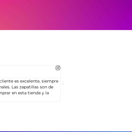
MARTA GONZALEZ





cliente es excelente, siempre
Soy Marta González y tengo que dec
les. Las zapatillas son de
cliente es muy amable y servicial,
prar en esta tienda y la
Adidas que compré son de alta cal