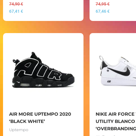
74,90
€
74,95
€
67,41
€
67,46
€
AIR MORE UPTEMPO 2020
NIKE AIR FORCE 
‘BLACK WHITE’
UTILITY BLANCO
‘OVERBRANDING
Uptempo