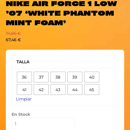
NIKE AIR FORCE 1 LOW
’07 ‘WHITE PHANTOM
MINT FOAM’
74,95
€
67,46
€
NIKE
AIR
TALLA
FORCE
1
36
37
38
39
40
LOW
'07
41
42
43
44
45
'WHITE
PHANTOM
Limpiar
MINT
FOAM'
En Stock
cantidad