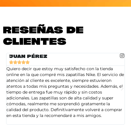
RESEÑAS DE
CLIENTES
JUAN PÉREZ





Quiero decir que estoy muy satisfecho con la tienda
So
online en la que compré mis zapatillas Nike. El servicio de
on
atención al cliente es excelente, siempre estuvieron
de
atentos a todas mis preguntas y necesidades. Además, el
am
tiempo de entrega fue muy rápido y sin costos
pe
adicionales. Las zapatillas son de alta calidad y super
ad
cómodas, realmente me sorprendió gratamente la
ca
calidad del producto. Definitivamente volveré a comprar
sa
en esta tienda y la recomendaré a mis amigos.
es