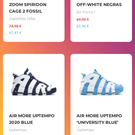
ZOOM SPIRIDON
OFF-WHITE NEGRAS
CAGE 2 FOSSIL
Air Force 1
Zapatillas Nike
69,95
€
74,90
€
62,96
€
67,41
€
AIR MORE UPTEMPO
AIR MORE UPTEMPO
2020 BLUE
‘UNIVERSITY BLUE’
Uptempo
Uptempo