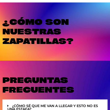
¿CÓMO SON
NUESTRAS
ZAPATILLAS?
PREGUNTAS
FRECUENTES
¿CÓMO SÉ QUE ME VAN A LLEGAR Y ESTO NO ES
UNA ESTAFA?