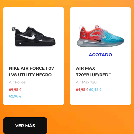
El
El
precio
precio
original
actual
era:
es:
64,95 €.
60,45 €.
AGOTADO
NIKE AIR FORCE 1 07
AIR MAX
LV8 UTILITY NEGRO
720“BLUE/RED”
Air Force 1
Air Max 720
69,95
€
64,95
€
60,45
€
62,96
€
VER MÁS