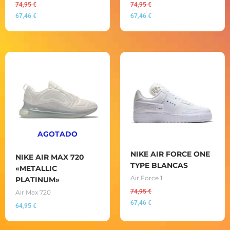
74,95
€
74,95
€
67,46
€
67,46
€
AGOTADO
NIKE AIR FORCE ONE
NIKE AIR MAX 720
TYPE BLANCAS
«METALLIC
Air Force 1
PLATINUM»
74,95
€
Air Max 720
67,46
€
64,95
€