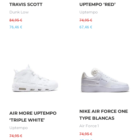
TRAVIS SCOTT
UPTEMPO ‘RED’
Dunk Low
Uptempo
84,95
€
74,95
€
76,46
€
67,46
€
NIKE AIR FORCE ONE
AIR MORE UPTEMPO
TYPE BLANCAS
‘TRIPLE WHITE’
Air Force 1
Uptempo
74,95
€
74,95
€