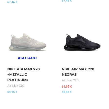
67,46
€
67,46
€
AGOTADO
NIKE AIR MAX 720
NIKE AIR MAX 720
«METALLIC
NEGRAS
PLATINUM»
Air Max 720
Air Max 720
64,95
€
64,95
€
58,46
€