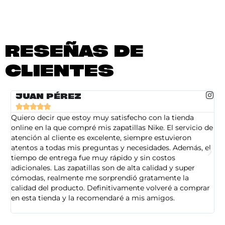
RESEÑAS DE
CLIENTES
JUAN PÉREZ





Quiero decir que estoy muy satisfecho con la tienda
So
online en la que compré mis zapatillas Nike. El servicio de
on
atención al cliente es excelente, siempre estuvieron
de
atentos a todas mis preguntas y necesidades. Además, el
am
tiempo de entrega fue muy rápido y sin costos
pe
adicionales. Las zapatillas son de alta calidad y super
ad
cómodas, realmente me sorprendió gratamente la
ca
calidad del producto. Definitivamente volveré a comprar
sa
en esta tienda y la recomendaré a mis amigos.
es