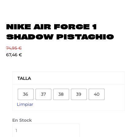
NIKE AIR FORCE 1
SHADOW PISTACHIO
74,95
€
67,46
€
NIKE
AIR
TALLA
FORCE
1
36
37
38
39
40
SHADOW
PISTACHIO
Limpiar
cantidad
En Stock