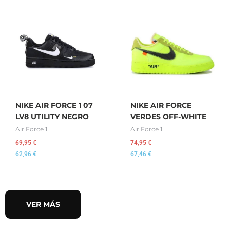
NIKE AIR FORCE 1 07
NIKE AIR FORCE
LV8 UTILITY NEGRO
VERDES OFF-WHITE
Air Force 1
Air Force 1
69,95
€
74,95
€
62,96
€
67,46
€
VER MÁS