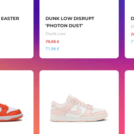
 EASTER
DUNK LOW DISRUPT
D
‘PHOTON DUST’
D
Dunk Low
7
79,95
€
7
71,96
€