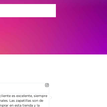
MARTA GONZALEZ





cliente es excelente, siempre
Soy Marta González y tengo que dec
les. Las zapatillas son de
cliente es muy amable y servicial,
prar en esta tienda y la
Adidas que compré son de alta cal