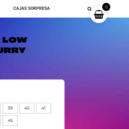
0
CAJAS SORPRESA
K LOW
URRY
39
40
41
45