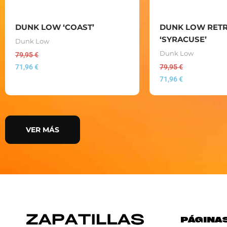
DUNK LOW ‘COAST’
DUNK LOW RETR
‘SYRACUSE’
Dunk Low
Dunk Low
79,95
€
71,96
€
79,95
€
71,96
€
VER MÁS
PÁGINA