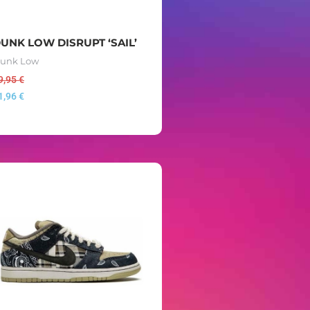
UNK LOW DISRUPT ‘SAIL’
unk Low
9,95
€
1,96
€