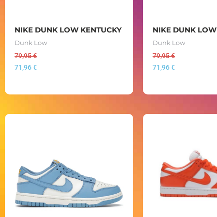
NIKE DUNK LOW KENTUCKY
NIKE DUNK LOW
Dunk Low
Dunk Low
79,95
€
79,95
€
71,96
€
71,96
€