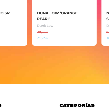
O SP
DUNK LOW ‘ORANGE
N
PEARL’
S
Dunk Low
D
79,95
€
8
71,96
€
7
S
CATEGORÍAS