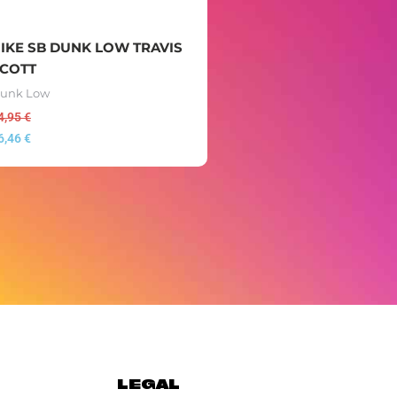
IKE SB DUNK LOW TRAVIS
COTT
unk Low
4,95
€
6,46
€
LEGAL