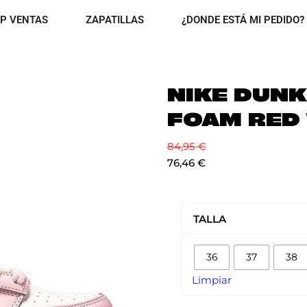
OPEN TOP VENTAS
OPEN ZAPATILLAS
P VENTAS
ZAPATILLAS
¿DONDE ESTÁ MI PEDIDO?
NIKE DUNK
FOAM RED
84,95
€
76,46
€
NIKE
DUNK
TALLA
LOW
PINK
36
37
38
FOAM
RED
Limpiar
WHITE