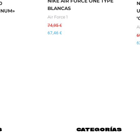
NIKE AIR FORCE ONE TYPE
0
N
BLANCAS
TINUM»
U
Air Force 1
‘
74,95
€
A
67,46
€
6
6
S
CATEGORÍAS