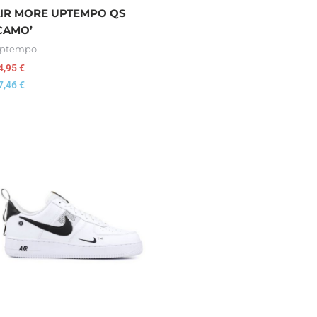
IR MORE UPTEMPO QS
CAMO’
ptempo
4,95
€
7,46
€