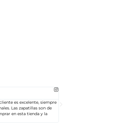
MARTA GONZALEZ





cliente es excelente, siempre
Soy Marta González y tengo que dec
les. Las zapatillas son de
cliente es muy amable y servicial,
prar en esta tienda y la
Adidas que compré son de alta cal