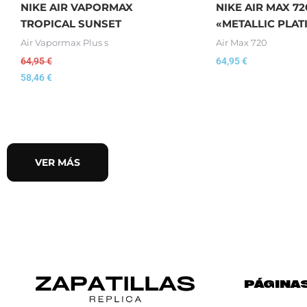
NIKE AIR VAPORMAX
NIKE AIR MAX 72
TROPICAL SUNSET
«METALLIC PLA
Air Vapormax Plus s
Air Max 720
64,95
€
64,95
€
58,46
€
VER MÁS
PÁGINA