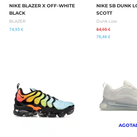
NIKE BLAZER X OFF-WHITE
NIKE SB DUNK L
BLACK
SCOTT
BLAZER
Dunk Low
74,95
€
84,95
€
76,46
€
AGOTA