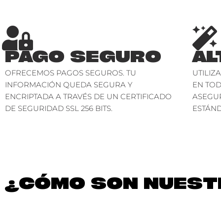
PAGO SEGURO
AL
OFRECEMOS PAGOS SEGUROS. TU
UTILIZ
INFORMACIÓN QUEDA SEGURA Y
EN TO
ENCRIPTADA A TRAVÉS DE UN CERTIFICADO
ASEGU
DE SEGURIDAD SSL 256 BITS.
ESTÁND
¿CÓMO SON NUESTR