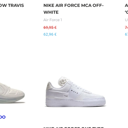
OW TRAVIS
NIKE AIR FORCE MCA OFF-
A
WHITE
‘
Air Force 1
U
69,95
€
7
62,96
€
6
DO