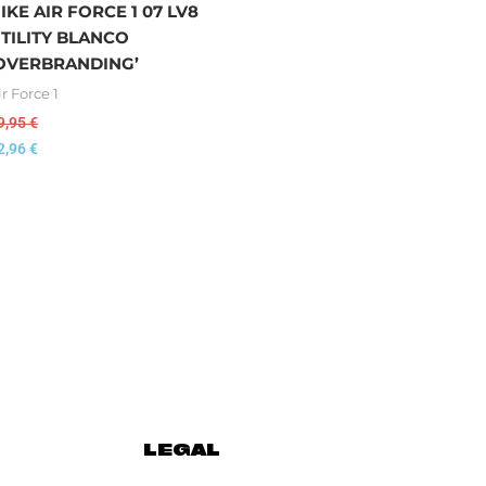
IKE AIR FORCE 1 07 LV8
TILITY BLANCO
OVERBRANDING’
ir Force 1
9,95
€
2,96
€
LEGAL