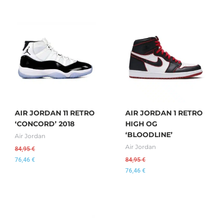
AIR JORDAN 11 RETRO
AIR JORDAN 1 RETRO
‘CONCORD’ 2018
HIGH OG
‘BLOODLINE’
Air Jordan
Air Jordan
84,95
€
76,46
€
84,95
€
76,46
€