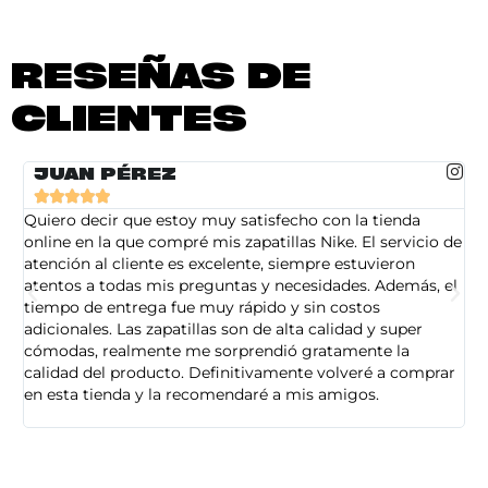
RESEÑAS DE
CLIENTES
JUAN PÉREZ





Quiero decir que estoy muy satisfecho con la tienda
So
online en la que compré mis zapatillas Nike. El servicio de
on
atención al cliente es excelente, siempre estuvieron
de
atentos a todas mis preguntas y necesidades. Además, el
am
tiempo de entrega fue muy rápido y sin costos
pe
adicionales. Las zapatillas son de alta calidad y super
ad
cómodas, realmente me sorprendió gratamente la
ca
calidad del producto. Definitivamente volveré a comprar
sa
en esta tienda y la recomendaré a mis amigos.
es