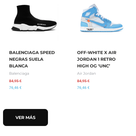
BALENCIAGA SPEED
OFF-WHITE X AIR
NEGRAS SUELA
JORDAN 1 RETRO
BLANCA
HIGH OG ‘UNC’
Balenciaga
Air Jordan
84,95
€
84,95
€
76,46
€
76,46
€
VER MÁS