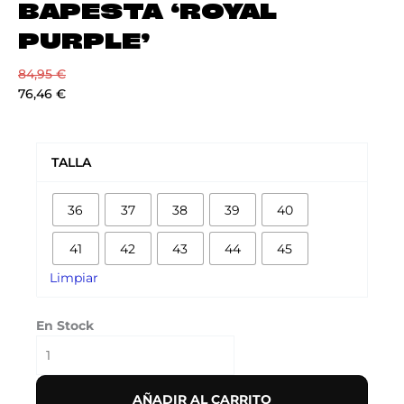
BAPESTA ‘ROYAL
PURPLE’
84,95
€
76,46
€
BAPESTA
‘ROYAL
TALLA
PURPLE’
cantidad
36
37
38
39
40
41
42
43
44
45
Limpiar
En Stock
AÑADIR AL CARRITO