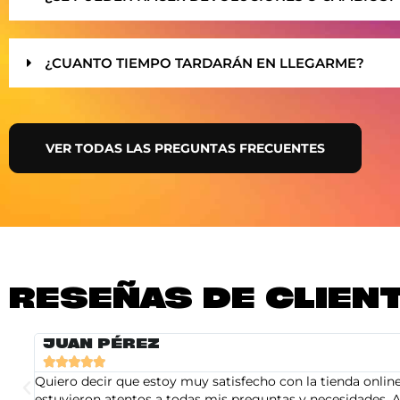
¿CUANTO TIEMPO TARDARÁN EN LLEGARME?
VER TODAS LAS PREGUNTAS FRECUENTES
RESEÑAS DE CLIEN
JUAN PÉREZ





Quiero decir que estoy muy satisfecho con la tienda online 
estuvieron atentos a todas mis preguntas y necesidades. A