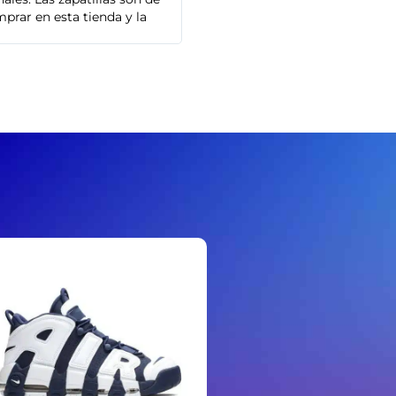
prar en esta tienda y la
Adidas que compré son de alta cal