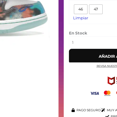
FUTURA
46
47
LABORATORIES
‘BLEACHED
Limpiar
AQUA’
(sólo
En Stock
tallas
46/47
bajo
demanda)
AÑADIR 
cantidad
REVISA NUEST
PAGO SEGURO
MUY A
PRE