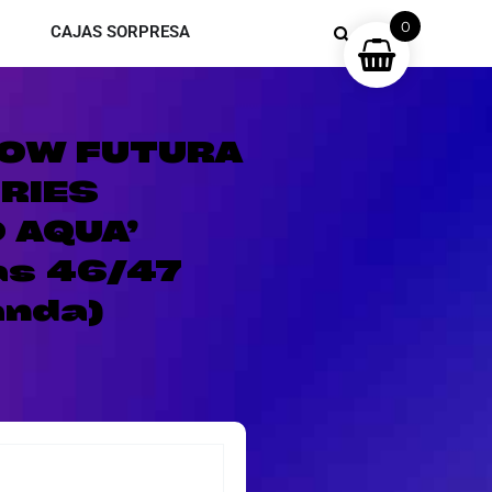
0
CAJAS SORPRESA
LOW FUTURA
RIES
 AQUA’
las 46/47
anda)