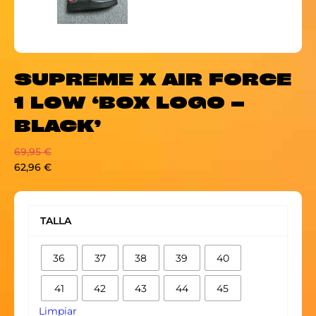
SUPREME X AIR FORCE
1 LOW ‘BOX LOGO –
BLACK’
69,95
€
62,96
€
SUPREME
X
TALLA
AIR
FORCE
36
37
38
39
40
1
LOW
41
42
43
44
45
'BOX
LOGO
Limpiar