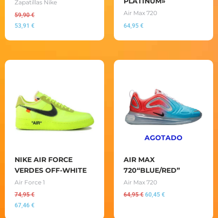
PLATINUM»
Zapatillas Nike
Air Max 720
59,90
€
53,91
€
64,95
€
El
El
precio
precio
original
actual
era:
es:
64,95 €.
60,45 €.
AGOTADO
NIKE AIR FORCE
AIR MAX
VERDES OFF-WHITE
720“BLUE/RED”
Air Force 1
Air Max 720
74,95
€
64,95
€
60,45
€
67,46
€