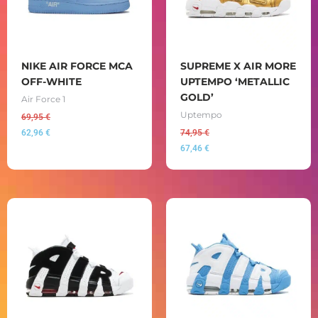
NIKE AIR FORCE MCA
SUPREME X AIR MORE
OFF-WHITE
UPTEMPO ‘METALLIC
GOLD’
Air Force 1
Uptempo
69,95
€
62,96
€
74,95
€
67,46
€