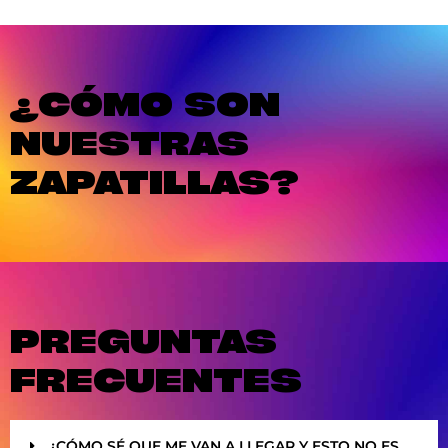
¿CÓMO SON
NUESTRAS
ZAPATILLAS?
PREGUNTAS
FRECUENTES
¿CÓMO SÉ QUE ME VAN A LLEGAR Y ESTO NO ES