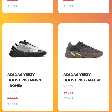
74,95
€
74,95
€
67,46
€
67,46
€
ADIDAS YEEZY
ADIDAS YEEZY
BOOST 700 MNVN
BOOST 700 «MAUVE»
«BONE»
YEEZY
YEEZY
69,95
€
74,95
€
62,96
€
67,46
€