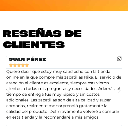
RESEÑAS DE
CLIENTES
JUAN PÉREZ





Quiero decir que estoy muy satisfecho con la tienda
So
online en la que compré mis zapatillas Nike. El servicio de
on
atención al cliente es excelente, siempre estuvieron
de
atentos a todas mis preguntas y necesidades. Además, el
am
tiempo de entrega fue muy rápido y sin costos
pe
adicionales. Las zapatillas son de alta calidad y super
ad
cómodas, realmente me sorprendió gratamente la
ca
calidad del producto. Definitivamente volveré a comprar
sa
en esta tienda y la recomendaré a mis amigos.
es