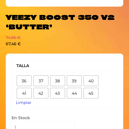
YEEZY BOOST 350 V2
‘BUTTER’
74,95
€
67,46
€
YEEZY
BOOST
TALLA
350
V2
36
37
38
39
40
'BUTTER'
cantidad
41
42
43
44
45
Limpiar
En Stock