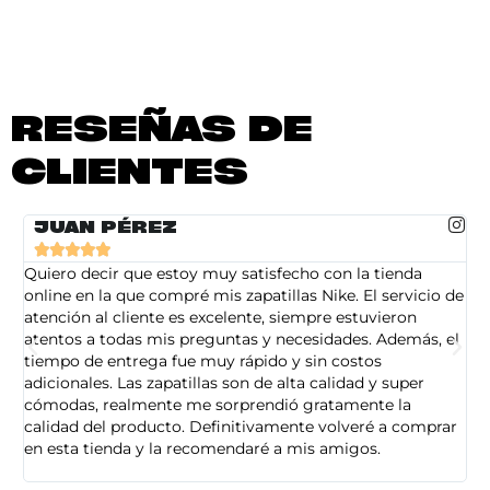
RESEÑAS DE
CLIENTES
JUAN PÉREZ





Quiero decir que estoy muy satisfecho con la tienda
So
online en la que compré mis zapatillas Nike. El servicio de
on
atención al cliente es excelente, siempre estuvieron
de
atentos a todas mis preguntas y necesidades. Además, el
am
tiempo de entrega fue muy rápido y sin costos
pe
adicionales. Las zapatillas son de alta calidad y super
ad
cómodas, realmente me sorprendió gratamente la
ca
calidad del producto. Definitivamente volveré a comprar
sa
en esta tienda y la recomendaré a mis amigos.
es