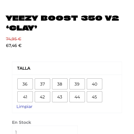
YEEZY BOOST 350 V2
‘CLAY’
74,95
€
67,46
€
YEEZY
BOOST
TALLA
350
V2
36
37
38
39
40
'CLAY'
cantidad
41
42
43
44
45
Limpiar
En Stock