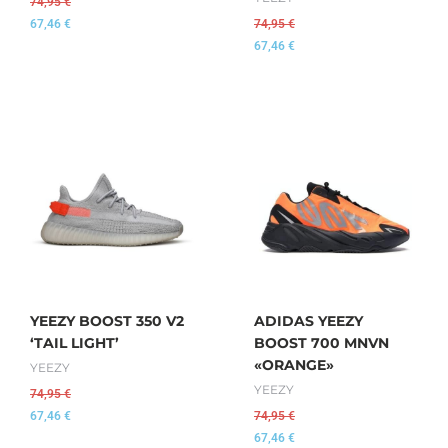
74,95
€
67,46
€
74,95
€
67,46
€
YEEZY BOOST 350 V2
ADIDAS YEEZY
‘TAIL LIGHT’
BOOST 700 MNVN
«ORANGE»
YEEZY
YEEZY
74,95
€
67,46
€
74,95
€
67,46
€