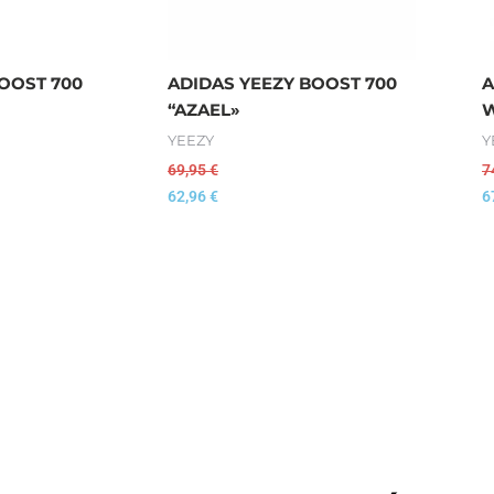
OOST 700
ADIDAS YEEZY BOOST 700
A
“AZAEL»
W
YEEZY
Y
69,95
€
7
62,96
€
6