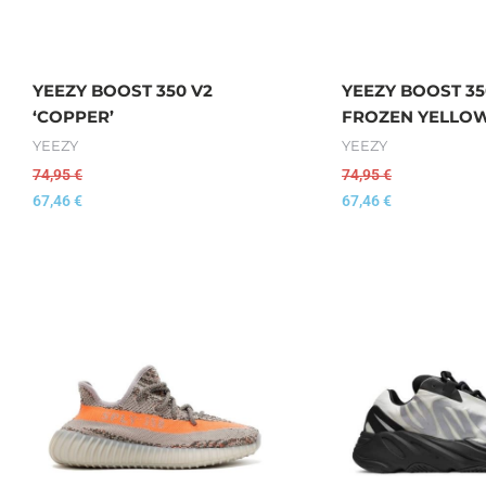
YEEZY BOOST 350 V2
YEEZY BOOST 35
‘COPPER’
FROZEN YELLOW
YEEZY
YEEZY
74,95
€
74,95
€
67,46
€
67,46
€