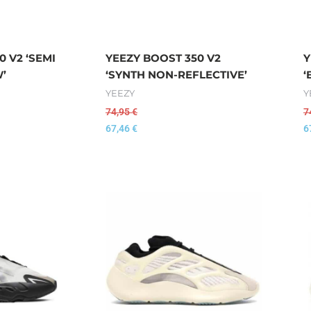
0 V2 ‘SEMI
YEEZY BOOST 350 V2
Y
’
‘SYNTH NON-REFLECTIVE’
‘
YEEZY
Y
74,95
€
7
67,46
€
6