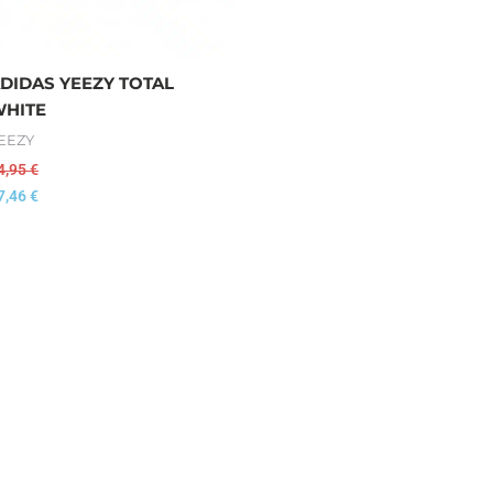
DIDAS YEEZY TOTAL
HITE
EEZY
4,95
€
7,46
€