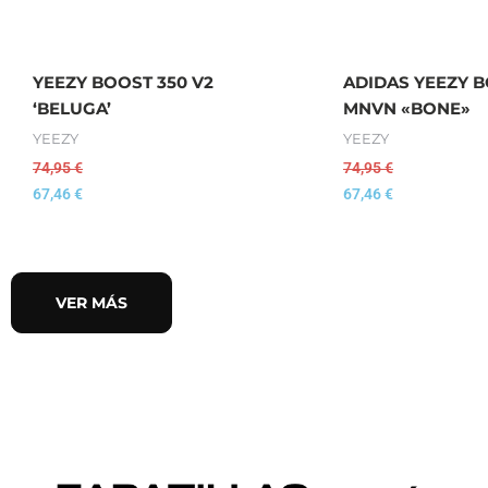
YEEZY BOOST 350 V2
ADIDAS YEEZY B
‘BELUGA’
MNVN «BONE»
YEEZY
YEEZY
74,95
€
74,95
€
67,46
€
67,46
€
VER MÁS