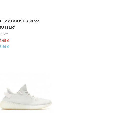
EEZY BOOST 350 V2
BUTTER’
EEZY
4,95
€
7,46
€