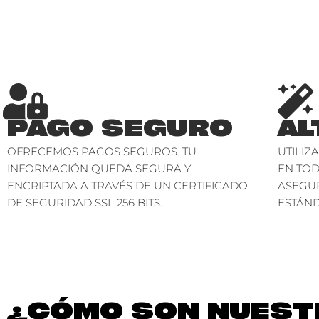
PAGO SEGURO
AL
OFRECEMOS PAGOS SEGUROS. TU
UTILIZ
INFORMACIÓN QUEDA SEGURA Y
EN TO
ENCRIPTADA A TRAVÉS DE UN CERTIFICADO
ASEGU
DE SEGURIDAD SSL 256 BITS.
ESTÁND
¿CÓMO SON NUESTR