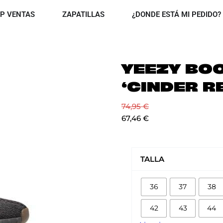
OPEN TOP VENTAS
OPEN ZAPATILLAS
P VENTAS
ZAPATILLAS
¿DONDE ESTÁ MI PEDIDO?
YEEZY BO
‘CINDER R
74,95
€
67,46
€
YEEZY
BOOST
TALLA
350
V2
36
37
38
'CINDER
REFLECTIVE'
42
43
44
cantidad