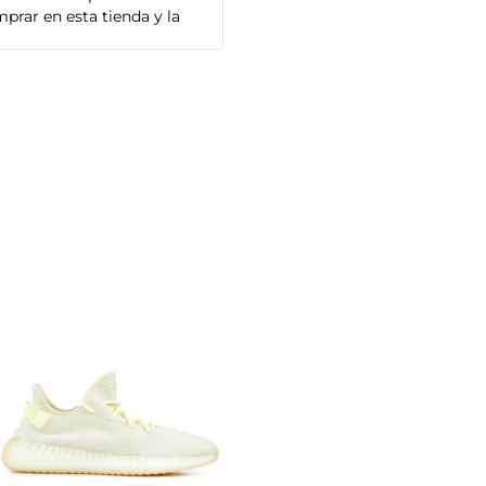
prar en esta tienda y la
Adidas que compré son de alta cal