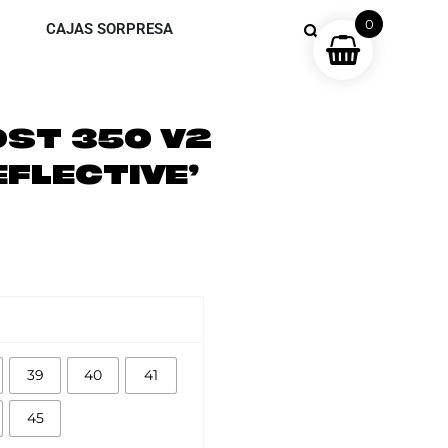
0
CAJAS SORPRESA
OST 350 V2
EFLECTIVE’
39
40
41
45